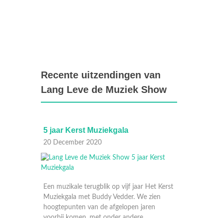
Recente uitzendingen van
Lang Leve de Muziek Show
5 jaar Kerst Muziekgala
Lang 
20 December 2020
12 Dec
Een muzikale terugblik op vijf jaar Het Kerst
Muziekgala met Buddy Vedder. We zien
hoogtepunten van de afgelopen jaren
voorbij komen, met onder andere