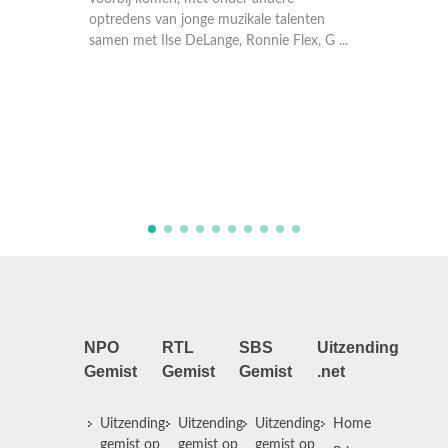
optredens van jonge muzikale talenten
samen met Ilse DeLange, Ronnie Flex, G ...
In een 
beste kl
de over
zingt s
de ster
spetter
NPO
RTL
SBS
Uitzending
Gemist
Gemist
Gemist
.net
Uitzending
Uitzending
Uitzending
Home
gemist op
gemist op
gemist op