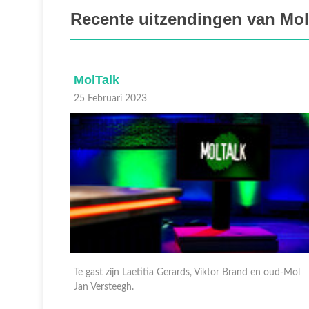
Recente uitzendingen van Mol
MolTalk
25 Februari 2023
jens en
Te gast zijn Laetitia Gerards, Viktor Brand en oud-Mol
Jan Versteegh.