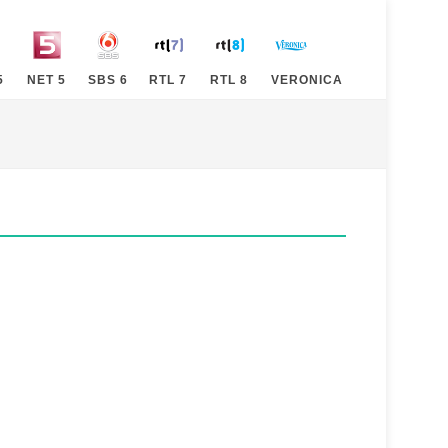
5
NET 5
SBS 6
RTL 7
RTL 8
VERONICA