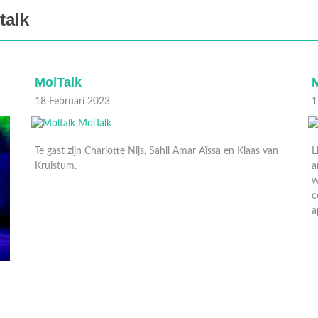
talk
MolTalk
18 Februari 2023
1
Te gast zijn Charlotte Nijs, Sahil Amar Aïssa en Klaas van
L
Kruistum.
a
w
c
a