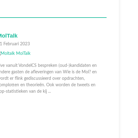
MolTalk
MolTalk
1 Februari 2023
04 Februar
ive vanuit VondelCS bespreken (oud-)kandidaten en
Live vanui
ndere gasten de afleveringen van Wie is de Mol? en
andere gas
ordt er flink gediscussieerd over opdrachten,
wordt er f
omplotten en theorieën. Ook worden de tweets en
complotten
pp-statistieken van de kij ...
app-statist