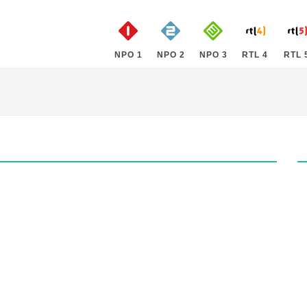
NPO 1
NPO 2
NPO 3
RTL 4
RTL 