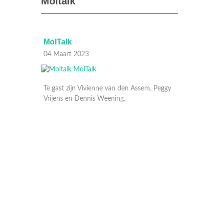
Moltalk
MolTalk
MolTalk
04 Maart 2023
25 Februari 20
Te gast zijn Vivienne van den Assem, Peggy
Vrijens en Dennis Weening.
Te gast zijn Lae
en oud-Mol Jan