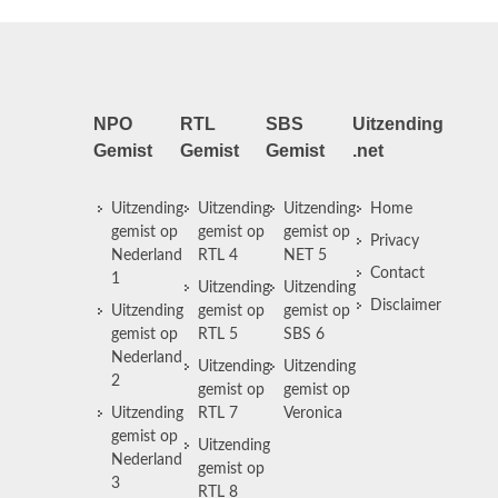
NPO
RTL
SBS
Uitzending
Gemist
Gemist
Gemist
.net
Uitzending
Uitzending
Uitzending
Home
gemist op
gemist op
gemist op
Privacy
Nederland
RTL 4
NET 5
Contact
1
Uitzending
Uitzending
Disclaimer
Uitzending
gemist op
gemist op
gemist op
RTL 5
SBS 6
Nederland
Uitzending
Uitzending
2
gemist op
gemist op
Uitzending
RTL 7
Veronica
gemist op
Uitzending
Nederland
gemist op
3
RTL 8