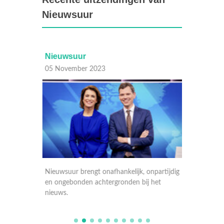
Nieuwsuur
Nieuwsuur
Nieuw
05 November 2023
04 Nov
artijdig
Nieuwsuur brengt onafhankelijk, onpartijdig
Nieuwsu
et
en ongebonden achtergronden bij het
en onge
nieuws.
nieuws