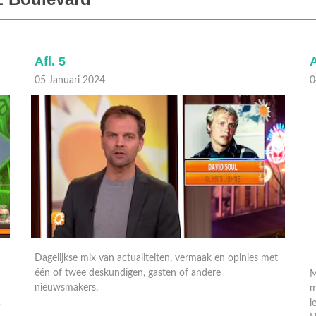
Afl. 5
A
05 Januari 2024
0
Dagelijkse mix van actualiteiten, vermaak en opinies met
M
één of twee deskundigen, gasten of andere
m
nieuwsmakers.
l
t
H