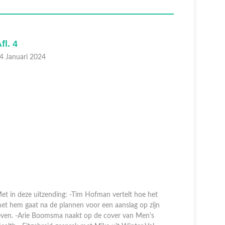
fl. 4
Afl. 3
4 Januari 2024
03 Januari
et in deze uitzending: -Tim Hofman vertelt hoe het
et hem gaat na de plannen voor een aanslag op zijn
Met in dez
even. -Arie Boomsma naakt op de cover van Men's
zijn liefde
ealth. -Eitgebreid gesprek met Mike uit Winter Vol
En Jeroen 