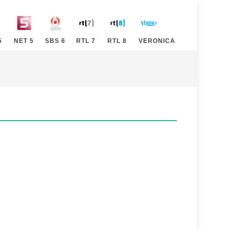
5
NET 5
SBS 6
RTL 7
RTL 8
VERONICA