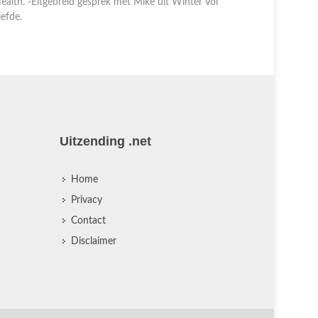
iefde.
Margrethe 
Uitzending .net
Home
Privacy
Contact
Disclaimer