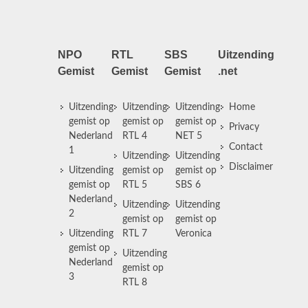
NPO
RTL
SBS
Uitzending
Gemist
Gemist
Gemist
.net
Uitzending
Uitzending
Uitzending
Home
gemist op
gemist op
gemist op
Privacy
Nederland
RTL 4
NET 5
Contact
1
Uitzending
Uitzending
Disclaimer
Uitzending
gemist op
gemist op
gemist op
RTL 5
SBS 6
Nederland
Uitzending
Uitzending
2
gemist op
gemist op
Uitzending
RTL 7
Veronica
gemist op
Uitzending
Nederland
gemist op
3
RTL 8