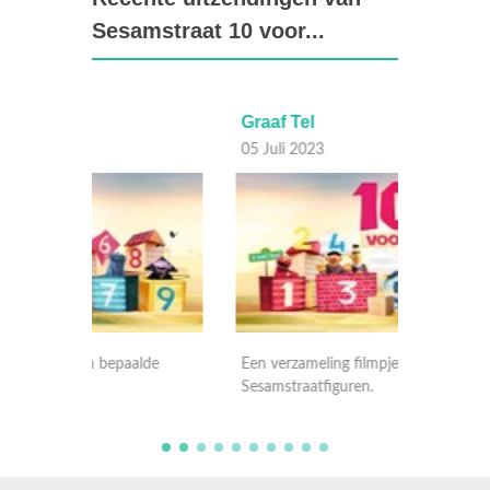
Sesamstraat 10 voor...
Graaf Tel
Super
05 Juli 2023
04 Juli
lde
Een verzameling filmpjes van bepaalde
Een ver
Sesamstraatfiguren.
Sesamst