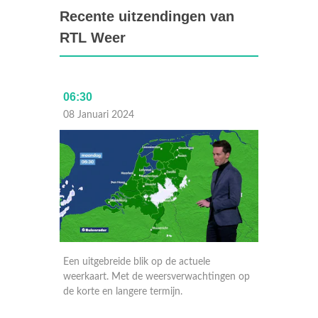
Recente uitzendingen van
RTL Weer
06:30
Laat
08 Januari 2024
07 Janu
Een uitgebreide blik op de actuele
Een uitg
ngen op
weerkaart. Met de weersverwachtingen op
weerkaa
de korte en langere termijn.
de korte