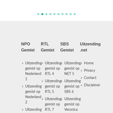
in Euro
NPO
RTL
SBS
Uitzending
Gemist
Gemist
Gemist
.net
Uitzending
Uitzending
Uitzending
Home
gemist op
gemist op
gemist op
Privacy
Nederland
RTL 4
NET 5
Contact
1
Uitzending
Uitzending
Disclaimer
Uitzending
gemist op
gemist op
gemist op
RTL 5
SBS 6
Nederland
Uitzending
Uitzending
2
gemist op
gemist op
Uitzending
RTL 7
Veronica