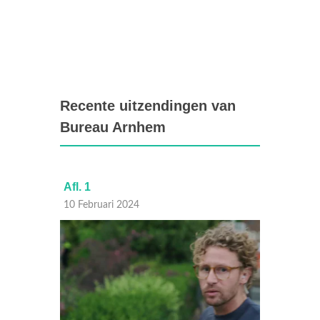
Recente uitzendingen van
Bureau Arnhem
Afl. 1
Afl. 8
10 Februari 2024
26 Maa