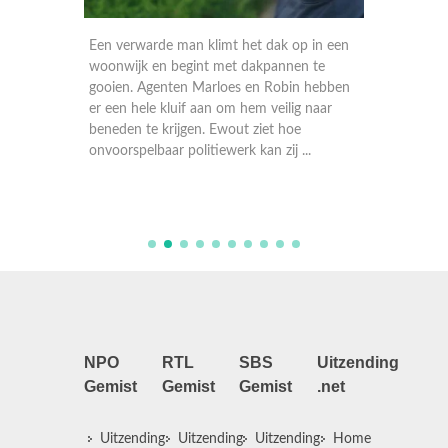
n Sarkis
Een verwarde man klimt het dak op in een
Agenten
e. Voor
woonwijk en begint met dakpannen te
melding
t een
gooien. Agenten Marloes en Robin hebben
wapens 
er een hele kluif aan om hem veilig naar
zoeken 
met Cees
beneden te krijgen. Ewout ziet hoe
drugs. 
onvoorspelbaar politiewerk kan zij ...
gewiekst
NPO
RTL
SBS
Uitzending
Gemist
Gemist
Gemist
.net
Uitzending
Uitzending
Uitzending
Home