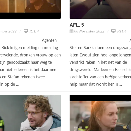
AFL. 5
mber 2022
RTL 4
08 November 2022
RTL 4
Agenten
 Rick krijgen melding na melding
Stef en Sarkis doen een drugsvan
vervelende, dronken vrouw op een
laten Ewout zien hoe jonge jonge
 zijn genoodzaakt haar weg te
verstrikt raken in het net van de
ar niet iedereen is het daarmee
drugswereld. Marleen en Bas schi
rs en Stefan rekenen twee
slachtoffer van een heftige verkeer
in op de ...
hulp maar dat wordt hen n ...