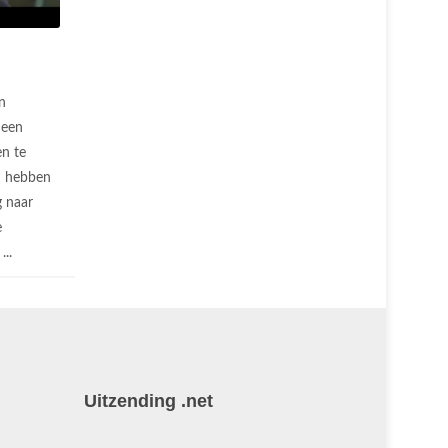
n
 een
n te
n hebben
g naar
e
...
Uitzending .net