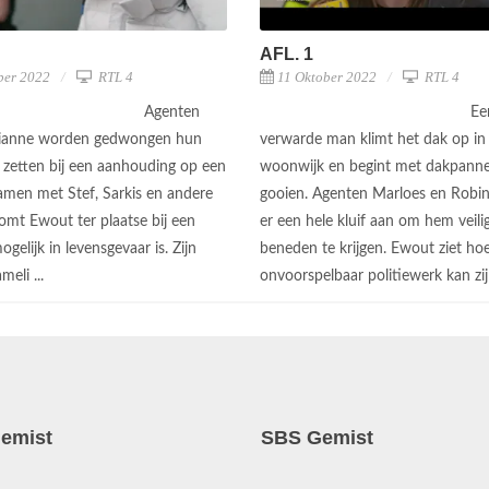
AFL. 1
ber 2022
RTL 4
11 Oktober 2022
RTL 4
Agenten
Ee
Dianne worden gedwongen hun
verwarde man klimt het dak op in
e zetten bij een aanhouding op een
woonwijk en begint met dakpanne
Samen met Stef, Sarkis en andere
gooien. Agenten Marloes en Robi
omt Ewout ter plaatse bij een
er een hele kluif aan om hem veili
gelijk in levensgevaar is. Zijn
beneden te krijgen. Ewout ziet ho
meli ...
onvoorspelbaar politiewerk kan zij 
emist
SBS Gemist