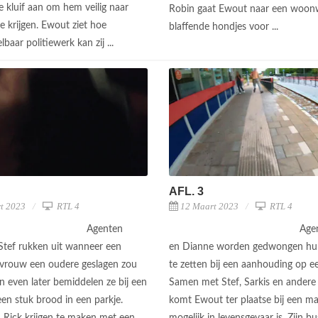
e kluif aan om hem veilig naar
Robin gaat Ewout naar een woonw
e krijgen. Ewout ziet hoe
blaffende hondjes voor ...
baar politiewerk kan zij ...
AFL. 3
t 2023
RTL 4
12 Maart 2023
RTL 4
Agenten
Age
 Stef rukken uit wanneer een
en Dianne worden gedwongen hun
vrouw een oudere geslagen zou
te zetten bij een aanhouding op ee
n even later bemiddelen ze bij een
Samen met Stef, Sarkis en andere
en stuk brood in een parkje.
komt Ewout ter plaatse bij een ma