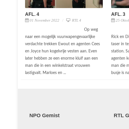
AFL. 4
AFL. 3
01 November 2022
RTL 4
25 Okto
Op weg
naar een mogelijk vuurwapengevaarlijke
Rick en 
verdachte trekken Ewout en agenten Cees
taser in t
en Joyce hun kogelvrije vesten aan. Even
station. 
later hebben ze een enorme kluif aan een
agenten k
man die in een winkelstraat vrouwen
man die mo
lastigvalt. Marloes en ...
busje is na
NPO Gemist
RTL G