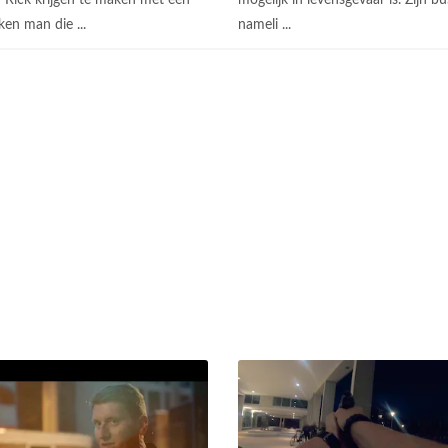
 Rick krijgen te maken met een
mogelijk in levensgevaar is. Zijn bus
en man die ...
nameli ...