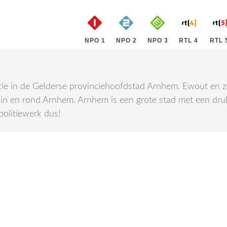
NPO 1
NPO 2
NPO 3
RTL 4
RTL 
ie in de Gelderse provinciehoofdstad Arnhem. Ewout en z
in en rond Arnhem. Arnhem is een grote stad met een druk
 politiewerk dus!