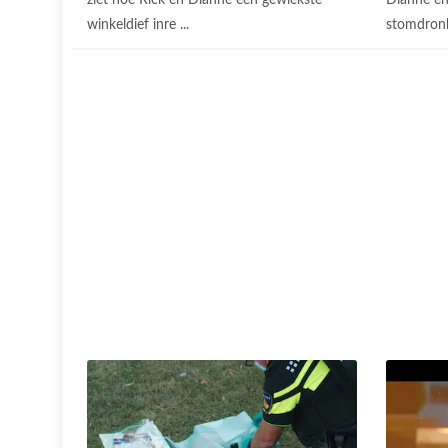
ziet hoe Rick en Dianne een gewiekste
Dianne en
winkeldief inre ...
stomdronk