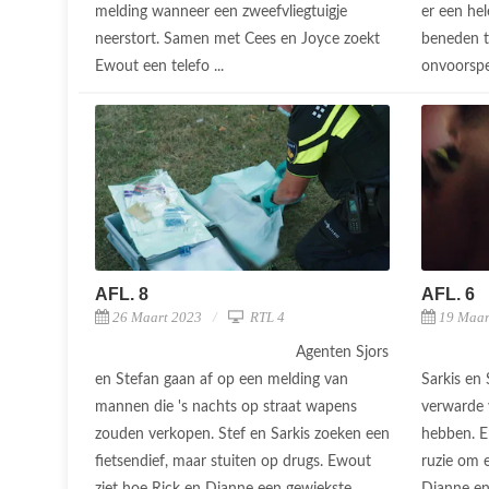
melding wanneer een zweefvliegtuigje
er een hel
neerstort. Samen met Cees en Joyce zoekt
beneden t
Ewout een telefo ...
onvoorspel
AFL. 8
AFL. 6
26 Maart 2023
RTL 4
19 Maar
Agenten Sjors
en Stefan gaan af op een melding van
Sarkis en
mannen die 's nachts op straat wapens
verwarde 
zouden verkopen. Stef en Sarkis zoeken een
hebben. E
fietsendief, maar stuiten op drugs. Ewout
ruzie om e