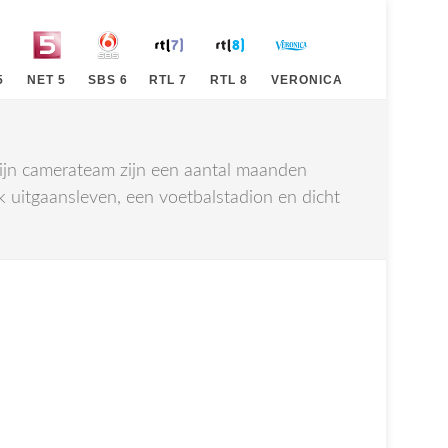
5
NET 5
SBS 6
RTL 7
RTL 8
VERONICA
ijn camerateam zijn een aantal maanden
 uitgaansleven, een voetbalstadion en dicht