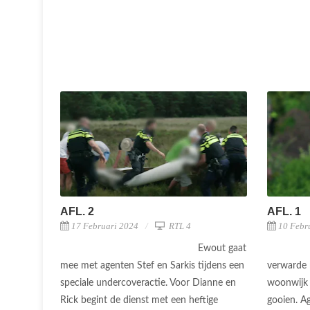
AFL. 2
AFL. 1
17 Februari 2024
RTL 4
10 Febr
Ewout gaat
mee met agenten Stef en Sarkis tijdens een
verwarde 
speciale undercoveractie. Voor Dianne en
woonwijk 
Rick begint de dienst met een heftige
gooien. A