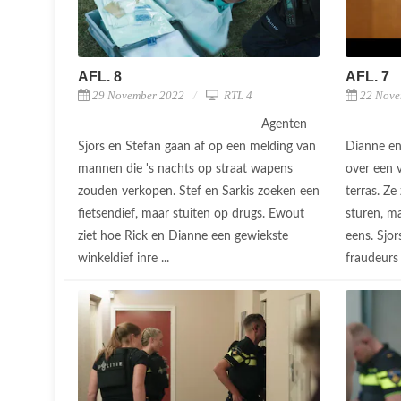
AFL. 8
AFL. 7
29 November 2022
RTL 4
22 Nove
Agenten
Sjors en Stefan gaan af op een melding van
Dianne en
mannen die 's nachts op straat wapens
over een 
zouden verkopen. Stef en Sarkis zoeken een
terras. Ze
fietsendief, maar stuiten op drugs. Ewout
sturen, ma
ziet hoe Rick en Dianne een gewiekste
eens. Sjo
winkeldief inre ...
fraudeurs 