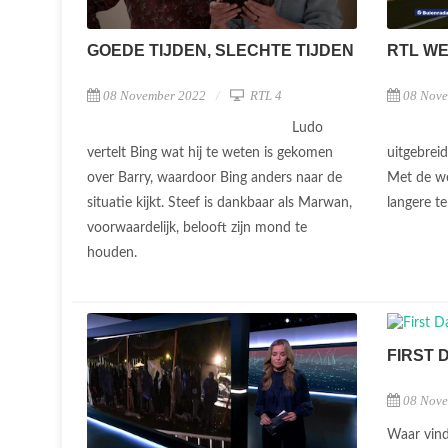
GOEDE TIJDEN, SLECHTE TIJDEN
RTL W
08 November 2022
RTL 4
08 Nov
Ludo
vertelt Bing wat hij te weten is gekomen
uitgebreid
over Barry, waardoor Bing anders naar de
Met de we
situatie kijkt. Steef is dankbaar als Marwan,
langere te
voorwaardelijk, belooft zijn mond te
houden.
FIRST 
08 Nov
Waar vind 