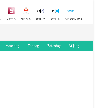
5
NET 5
SBS 6
RTL 7
RTL 8
VERONICA
Maandag
Zondag
Zaterdag
Vrijdag