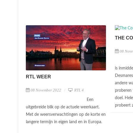
THE C
08 Nov
is inmidde
Desmarest
RTL WEER
andere w
08 November 2022
RTL 4
proberen 
doel. Hele
Een
probeert z
uitgebreide blik op de actuele weerkaart.
Met de weersverwachtingen op de korte en
langere termijn in eigen land en in Europa.