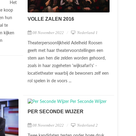
Het
te koop
en hun
VOLLE ZALEN 2016
l te
08 November 2022
Nederland 1
n kijken
an
Theaterpersoonlijkheid Adelheid Roosen
geeft met haar theatervoorstellingen een
stem aan hen die zelden worden gehoord,
zoals in haar zogeheten 'wijksafari's' -
locatietheater waarbij de bewoners zelf een
rol spelen in de voors ...
PER SECONDE WIJZER
08 November 2022
Nederland 2
Twee kandidaten testen onder hoge druk