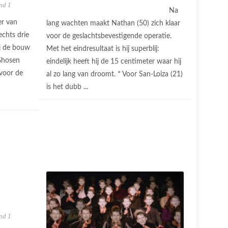
nd 1
Na
er van
lang wachten maakt Nathan (50) zich klaar
echts drie
voor de geslachtsbevestigende operatie.
j de bouw
Met het eindresultaat is hij superblij:
Ghosen
eindelijk heeft hij de 15 centimeter waar hij
voor de
al zo lang van droomt. * Voor San-Loiza (21)
is het dubb ...
nd 1