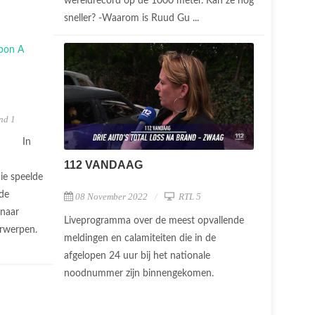
wereldrecord op de 1000 meter. Kan ze nog
sneller? -Waarom is Ruud Gu ...
nd 1
In
112 VANDAAG
ie speelde
 de
08 November 2022
RTL 5
 naar
Liveprogramma over de meest opvallende
erwerpen.
meldingen en calamiteiten die in de
afgelopen 24 uur bij het nationale
noodnummer zijn binnengekomen.