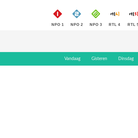
NPO 1
NPO 2
NPO 3
RTL 4
RTL 
Vandaag
Gisteren
Dinsdag