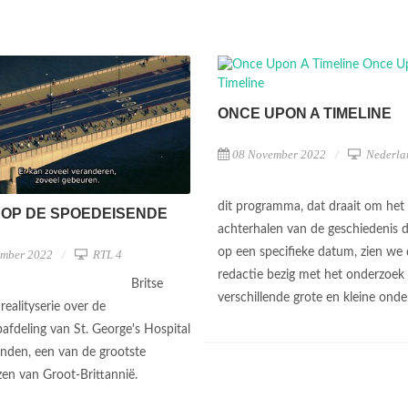
ONCE UPON A TIMELINE
08 November 2022
Nederla
dit programma, dat draait om het
 OP DE SPOEDEISENDE
achterhalen van de geschiedenis d
op een specifieke datum, zien we
ember 2022
RTL 4
redactie bezig met het onderzoek
Britse
verschillende grote en kleine ond
realityserie over de
pafdeling van St. George's Hospital
onden, een van de grootste
zen van Groot-Brittannië.