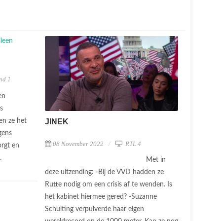
nd 1
en
s
en ze het
JINEK
lgens
08 November 2022
RTL 4
orgt en
..
Met in
deze uitzending: -Bij de VVD hadden ze
Rutte nodig om een crisis af te wenden. Is
het kabinet hiermee gered? -Suzanne
Schulting verpulverde haar eigen