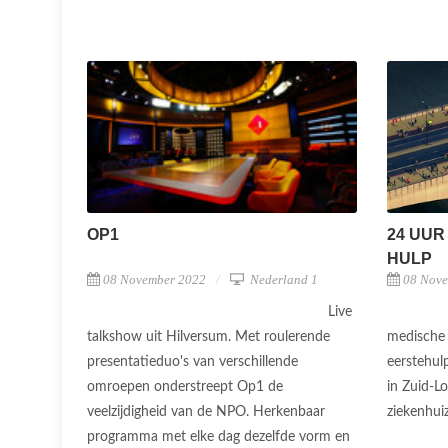
OP1
24 UUR
HULP
08 November 2022
Nederland 1
08 Nov
Live
talkshow uit Hilversum. Met roulerende
medische 
presentatieduo's van verschillende
eerstehul
omroepen onderstreept Op1 de
in Zuid-L
veelzijdigheid van de NPO. Herkenbaar
ziekenhui
programma met elke dag dezelfde vorm en