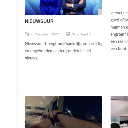
verwerken 
goed aflo
NIEUWSUUR
mannen e
08 November 2022
Nederland 2
angsten? 
een reani
Nieuwsuur brengt onafhankelijk, onpartijdig
een boot.
en ongebonden achtergronden bij het
nieuws.