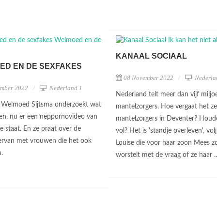
KANAAL SOCIAAL
ED EN DE SEXFAKES
08 November 2022
Nederla
ember 2022
Nederland 1
Nederland telt meer dan vijf miljo
t Welmoed Sijtsma onderzoekt wat
mantelzorgers. Hoe vergaat het ze
en, nu er een neppornovideo van
mantelzorgers in Deventer? Houd
e staat. En ze praat over de
vol? Het is 'standje overleven', vo
ervan met vrouwen die het ook
Louise die voor haar zoon Mees z
m.
worstelt met de vraag of ze haar .