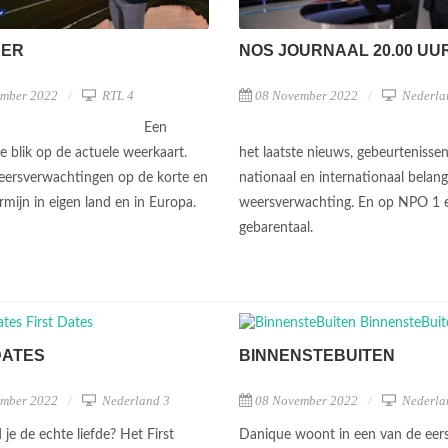
NOS JOURNAAL 20.00 UU
EER
08 November 2022
Nederla
ember 2022
RTL 4
Een
het laatste nieuws, gebeurtenisse
e blik op de actuele weerkaart.
nationaal en internationaal belan
ersverwachtingen op de korte en
weersverwachting. En op NPO 1 
rmijn in eigen land en in Europa.
gebarentaal.
DATES
BINNENSTEBUITEN
ember 2022
Nederland 3
08 November 2022
Nederla
je de echte liefde? Het First
Danique woont in een van de eers