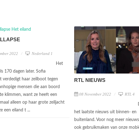
OLLAPSE
ember 2022
Nederland 1
Het
ls 170 dagen later. Sofia
 verdedigt haar zeilboot tegen
RTL NIEUWS
anhopige mensen die aan boord
08 November 2022
RTL 4
te klimmen, want ze heeft een
maal alleen op haar grote zeiljacht
e een eiland t ...
het laatste nieuws uit binnen- en
buitenland. Voor nog meer nieuws
ook gebruikmaken van onze mobi