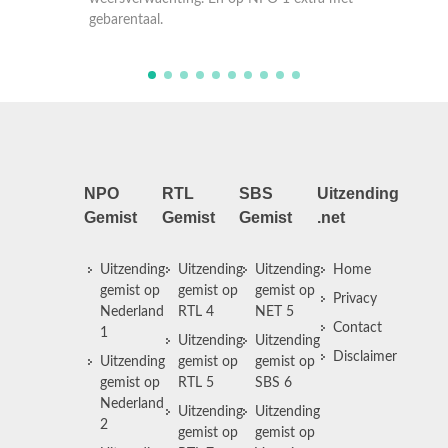
gebarentaal.
gebar
NPO
RTL
SBS
Uitzending
Gemist
Gemist
Gemist
.net
Uitzending
Uitzending
Uitzending
Home
gemist op
gemist op
gemist op
Privacy
Nederland
RTL 4
NET 5
Contact
1
Uitzending
Uitzending
Disclaimer
Uitzending
gemist op
gemist op
gemist op
RTL 5
SBS 6
Nederland
Uitzending
Uitzending
2
gemist op
gemist op