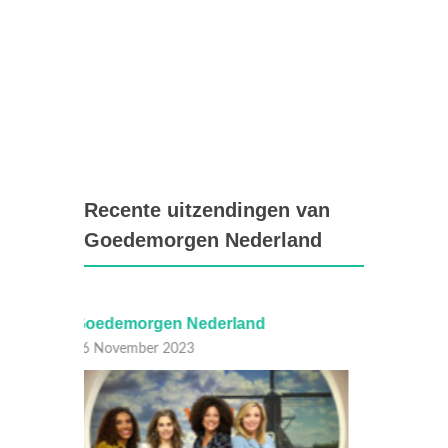
Recente uitzendingen van
Goedemorgen Nederland
Goedemorgen Nederland
Goede
06 November 2023
06 Nov