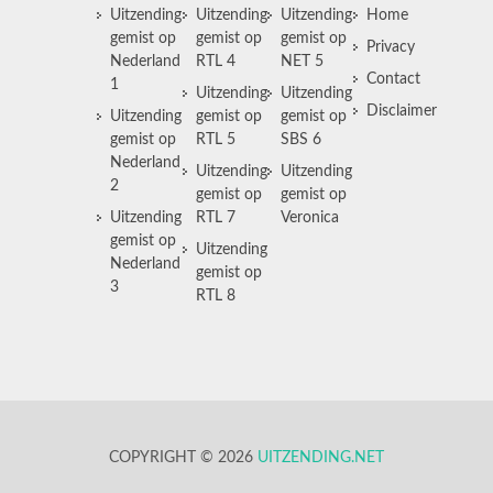
Uitzending
Uitzending
Uitzending
Home
gemist op
gemist op
gemist op
Privacy
Nederland
RTL 4
NET 5
Contact
1
Uitzending
Uitzending
Disclaimer
Uitzending
gemist op
gemist op
gemist op
RTL 5
SBS 6
Nederland
Uitzending
Uitzending
2
gemist op
gemist op
Uitzending
RTL 7
Veronica
gemist op
Uitzending
Nederland
gemist op
3
RTL 8
COPYRIGHT © 2026
UITZENDING.NET