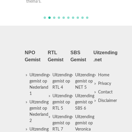
thema's.
thema's
NPO
RTL
SBS
Uitzending
Gemist
Gemist
Gemist
.net
Uitzending
Uitzending
Uitzending
Home
gemist op
gemist op
gemist op
Privacy
Nederland
RTL 4
NET 5
Contact
1
Uitzending
Uitzending
Disclaimer
Uitzending
gemist op
gemist op
gemist op
RTL 5
SBS 6
Nederland
Uitzending
Uitzending
2
gemist op
gemist op
Uitzending
RTL 7
Veronica