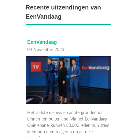
Recente uitzendingen van
EenVandaag
EenVandaag
EenVa
04 November 2023
03 Nov
n uit
Het laatste nieuws en achtergronden uit
Het laa
Vandaag
binnen- en buitenland. Via het EenVandaag
binnen-
hun stem
Opiniepanel kunnen 50.000 leden hun stem
Opiniep
laten horen en reageren op actuele
laten h