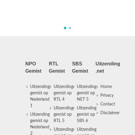
een colleg
voetballer
NPO
RTL
SBS
Uitzending
Gemist
Gemist
Gemist
.net
Uitzending
Uitzending
Uitzending
Home
gemist op
gemist op
gemist op
Privacy
Nederland
RTL 4
NET 5
Contact
1
Uitzending
Uitzending
Disclaimer
Uitzending
gemist op
gemist op
gemist op
RTL 5
SBS 6
Nederland
Uitzending
Uitzending
2