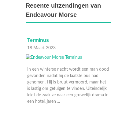
Recente uitzendingen van
Endeavour Morse
Terminus
Striker
18 Maart 2023
04 Maart 
In een winterse nacht wordt een man dood
gevonden nadat hij de laatste bus had
genomen. Hij is bruut vermoord, maar het
is lastig om getuigen te vinden. Uiteindelijk
leidt de zaak ze naar een gruwelijk drama in
een hotel, jaren ...
Het is fe
nog niet 
van het af
aan de sla