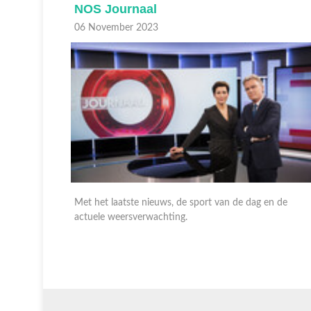
NOS Journaal
06 November 2023
n de
Met het laatste nieuws, gebeurtenissen van nationaal e
internationaal belang en de weersverwachting. En op
NPO 1 extra met gebarentaal.