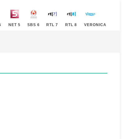
5
NET 5
SBS 6
RTL 7
RTL 8
VERONICA