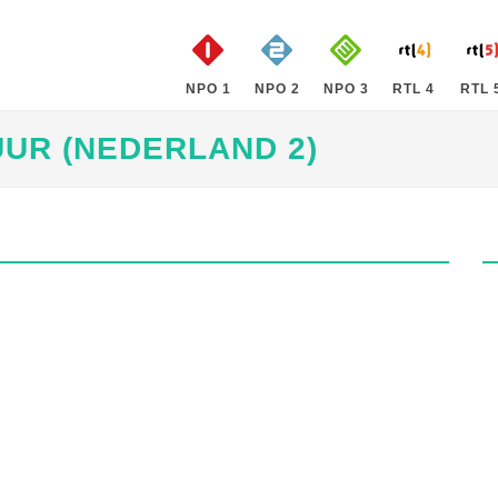
NPO 1
NPO 2
NPO 3
RTL 4
RTL 
UUR (NEDERLAND 2)