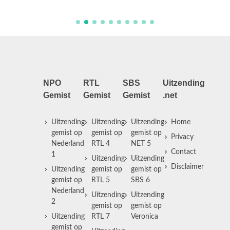
NPO
RTL
SBS
Uitzending
Gemist
Gemist
Gemist
.net
Uitzending
Uitzending
Uitzending
Home
gemist op
gemist op
gemist op
Privacy
Nederland
RTL 4
NET 5
Contact
1
Uitzending
Uitzending
Disclaimer
Uitzending
gemist op
gemist op
gemist op
RTL 5
SBS 6
Nederland
Uitzending
Uitzending
2
gemist op
gemist op
Uitzending
RTL 7
Veronica
gemist op