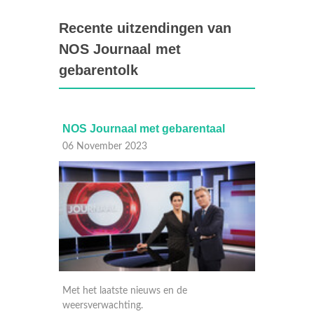
Recente uitzendingen van
NOS Journaal met
gebarentolk
al
NOS Journaal met gebarentaal
NOS J
06 November 2023
06 Nov
Met het laatste nieuws en de
Met het
weersverwachting.
weersve