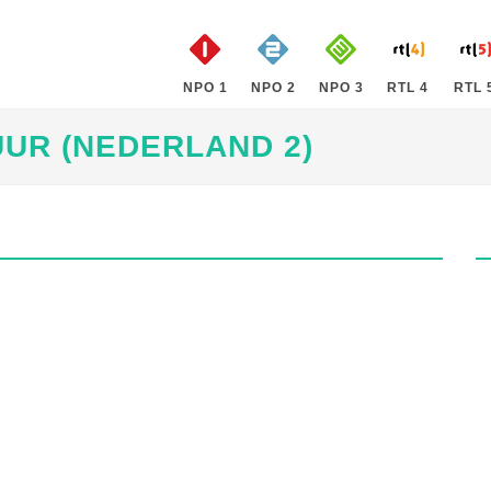
NPO 1
NPO 2
NPO 3
RTL 4
RTL 
UUR (NEDERLAND 2)