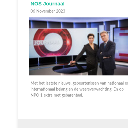
NOS Journaal
06 November 2023
n de
Met het laatste nieuws, gebeurtenissen van nationaal e
internationaal belang en de weersverwachting. En op
NPO 1 extra met gebarentaal.