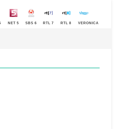
5
NET 5
SBS 6
RTL 7
RTL 8
VERONICA