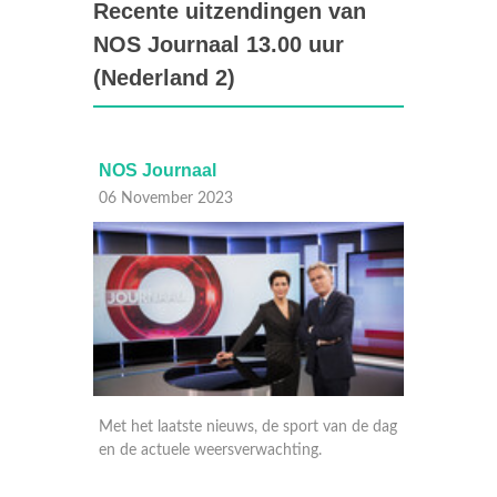
Recente uitzendingen van
NOS Journaal 13.00 uur
(Nederland 2)
NOS Journaal
NOS Journaal
06 November 2023
06 November 2023
Met het laatste nieuws, de sport van de dag
Met het laatste nieuws
en de actuele weersverwachting.
nationaal en internati
weersverwachting. En