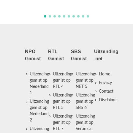
gebarentaal.
NPO
RTL
SBS
Uitzending
Gemist
Gemist
Gemist
.net
Uitzending
Uitzending
Uitzending
Home
gemist op
gemist op
gemist op
Privacy
Nederland
RTL 4
NET 5
Contact
1
Uitzending
Uitzending
Disclaimer
Uitzending
gemist op
gemist op
gemist op
RTL 5
SBS 6
Nederland
Uitzending
Uitzending
2
gemist op
gemist op
Uitzending
RTL 7
Veronica