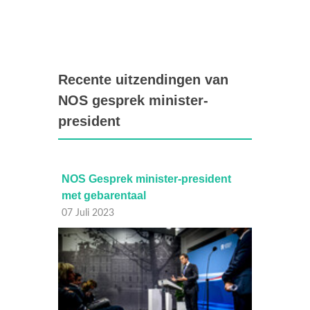
Recente uitzendingen van
NOS gesprek minister-
president
ent
NOS Gesprek minister-president
NOS Ge
met gebarentaal
30 Juni
07 Juli 2023