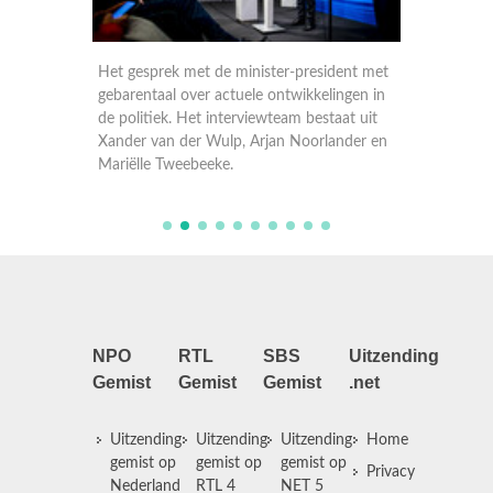
over
Gesprek
k. Het
actuele 
Het gesprek met de minister-president met
an der
intervi
gebarentaal over actuele ontwikkelingen in
Wulp, A
de politiek. Het interviewteam bestaat uit
Tweebe
Xander van der Wulp, Arjan Noorlander en
Mariëlle Tweebeeke.
NPO
RTL
SBS
Uitzending
Gemist
Gemist
Gemist
.net
Uitzending
Uitzending
Uitzending
Home
gemist op
gemist op
gemist op
Privacy
Nederland
RTL 4
NET 5