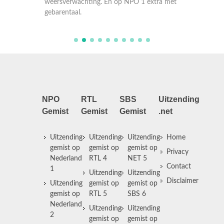
weersverwachting. En op NPO 1 extra met
weersve
gebarentaal.
NPO
RTL
SBS
Uitzending
Gemist
Gemist
Gemist
.net
Uitzending
Uitzending
Uitzending
Home
gemist op
gemist op
gemist op
Privacy
Nederland
RTL 4
NET 5
Contact
1
Uitzending
Uitzending
Disclaimer
Uitzending
gemist op
gemist op
gemist op
RTL 5
SBS 6
Nederland
Uitzending
Uitzending
2
gemist op
gemist op