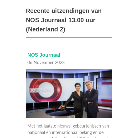
Recente uitzendingen van
NOS Journaal 13.00 uur
(Nederland 2)
NOS Journaal
NOS J
06 November 2023
06 Nov
n de dag
Met het laatste nieuws, gebeurtenissen van
Met het
nationaal en internationaal belang en de
nationa