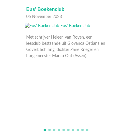
b
Eus' Boekenclub
29 Oktober 2023
n van Royen, een
uit Giovanca Ostiana en
chter Zaïre Krieger en
 Out (Assen).
Met schrijver Tommy Wieringa, een leescl
met Janny van der Heijden en Yousef
Gnaoui, dichter Yentl van Stokkum en
burgemeester Peter Snijders (Zwolle)