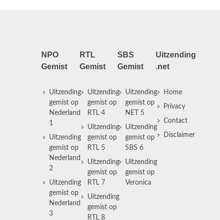
NPO
RTL
SBS
Uitzending
Gemist
Gemist
Gemist
.net
Uitzending
Uitzending
Uitzending
Home
gemist op
gemist op
gemist op
Privacy
Nederland
RTL 4
NET 5
Contact
1
Uitzending
Uitzending
Disclaimer
Uitzending
gemist op
gemist op
gemist op
RTL 5
SBS 6
Nederland
Uitzending
Uitzending
2
gemist op
gemist op
Uitzending
RTL 7
Veronica
gemist op
Uitzending
Nederland
gemist op
3
RTL 8