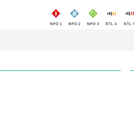
NPO 1
NPO 2
NPO 3
RTL 4
RTL 