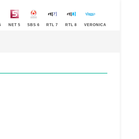
5
NET 5
SBS 6
RTL 7
RTL 8
VERONICA