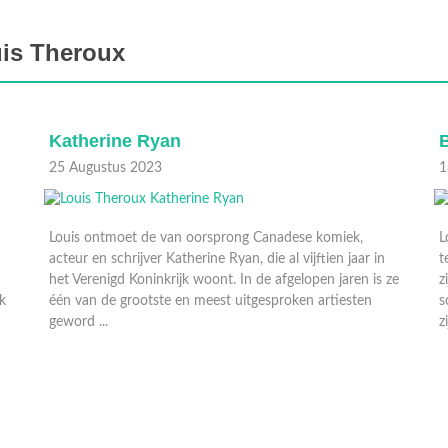
uis Theroux
Bear Grylls
18 Augustus 2023
Louis wordt op avontuur meegenomen door de
n
televisiepresentator en avonturier Bear Grylis en bezoekt
s ze
zijn privé-eiland. Louis probeert te achterhalen wie er
schuilgaat achter de stoere buitenkant en ze praten over
zijn ervarin ...