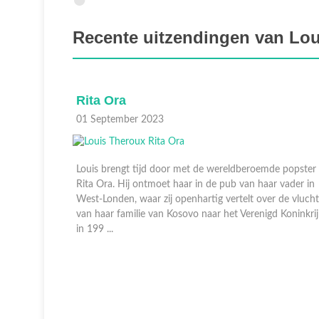
Recente uitzendingen van Lo
Katherine Ryan
25 Augustus 2023
de popster
Louis ontmoet de van oorsprong Canadese komiek,
r vader in
acteur en schrijver Katherine Ryan, die al vijftien jaar i
r de vlucht
het Verenigd Koninkrijk woont. In de afgelopen jaren i
d Koninkrijk
één van de grootste en meest uitgesproken artiesten
geword ...