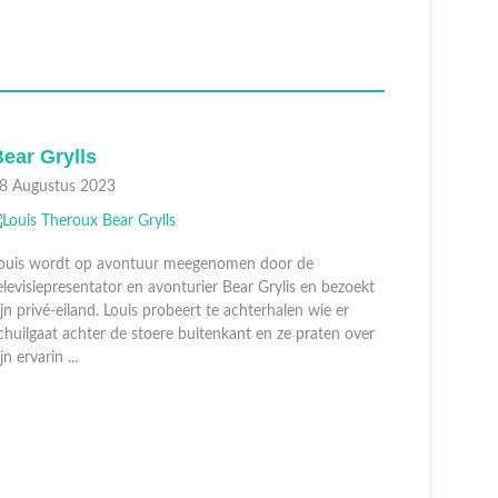
Yungblud
Dame 
11 Augustus 2023
28 Juli 2
Louis Theroux interviewt Dominic Harrison, beter
Louis on