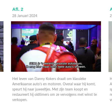
Afl. 2
A
28 Januari 2024
2
Het leven van Danny Kokers draait om klassieke
H
Amerikaanse auto's en motoren. Overal waar hij komt,
A
speurt hij naar juweeltjes. Met zijn team koopt en
s
restaureert hij oldtimers om ze vervolgens met winst te
r
verkopen.
v