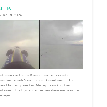
fl. 16
Afl. 1
7 Januari 2024
21 Januari
et leven van Danny Kokers draait om klassieke
merikaanse auto's en motoren. Overal waar hij komt,
Het leven 
peurt hij naar juweeltjes. Met zijn team koopt en
Amerikaans
estaureert hij oldtimers om ze vervolgens met winst te
speurt hij 
erkopen.
restaureer
verkopen.