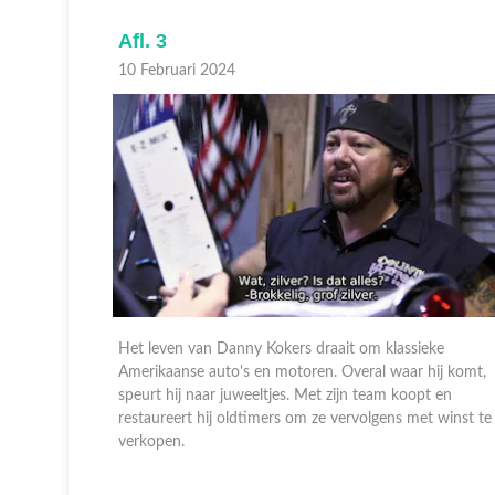
Afl. 3
10 Februari 2024
ke
Het leven van Danny Kokers draait om klassieke
ij komt,
Amerikaanse auto's en motoren. Overal waar hij komt,
t en
speurt hij naar juweeltjes. Met zijn team koopt en
 winst te
restaureert hij oldtimers om ze vervolgens met winst te
verkopen.