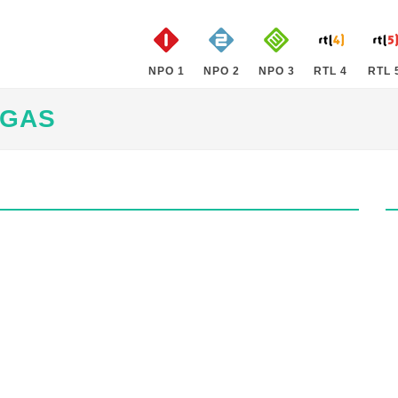
NPO 1
NPO 2
NPO 3
RTL 4
RTL 
EGAS