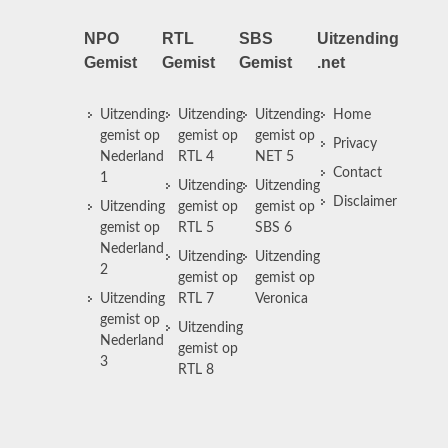
NPO
RTL
SBS
Uitzending
Gemist
Gemist
Gemist
.net
Uitzending
Uitzending
Uitzending
Home
gemist op
gemist op
gemist op
Privacy
Nederland
RTL 4
NET 5
Contact
1
Uitzending
Uitzending
Disclaimer
Uitzending
gemist op
gemist op
gemist op
RTL 5
SBS 6
Nederland
Uitzending
Uitzending
2
gemist op
gemist op
Uitzending
RTL 7
Veronica
gemist op
Uitzending
Nederland
gemist op
3
RTL 8