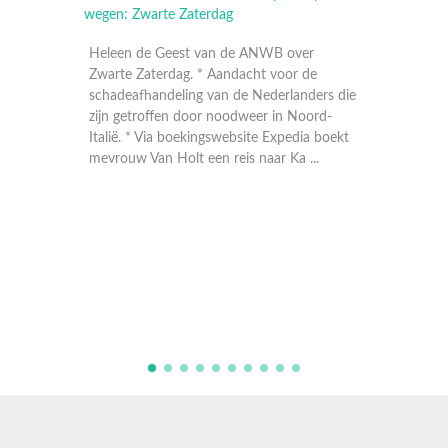
Heleen de Geest van de ANWB over
Zwarte Zaterdag. * Aandacht voor de
schadeafhandeling van de Nederlanders die
zijn getroffen door noodweer in Noord-
Italië. * Via boekingswebsite Expedia boekt
mevrouw Van Holt een reis naar Ka ...
De zomerv
moeten zij
de aanleid
relatiebre
expert Ma
vertraagde