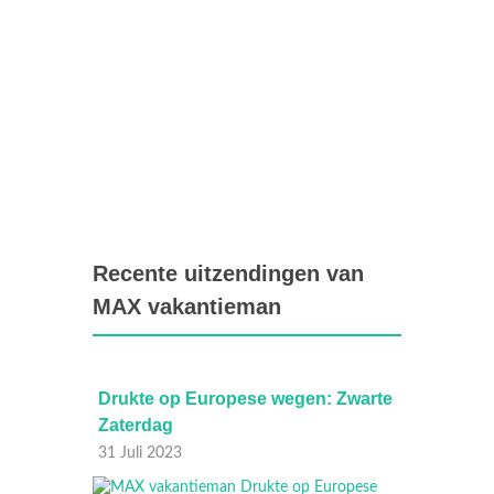
Recente uitzendingen van
MAX vakantieman
Drukte op Europese wegen: Zwarte
Onredeli
Zaterdag
hulpmidd
31 Juli 2023
24 Juli 20