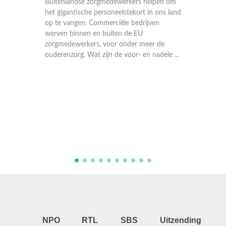
kers helpen om
ekort in ons land
bedrijven
e EU
er meer de
or- en nadele ...
Als paddenstoelen schieten padelbanen uit
de grond. Leuk voor de sportbeoefenaars,
minder leuk voor de omwonenden. Want
padel gaat gepaard met veel lawaai. Moet
deze sport niet naar binnen verhuizen?
NPO
RTL
SBS
Uitzending