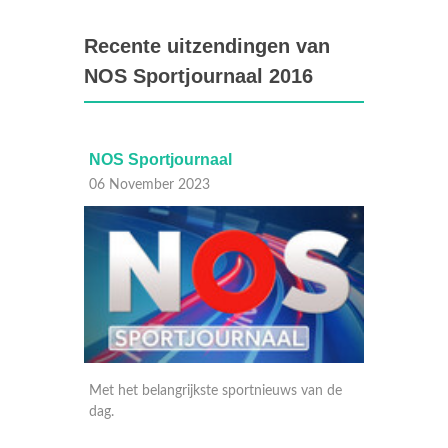
Recente uitzendingen van
NOS Sportjournaal 2016
aal
NOS Sportjournaal
04 November 2023
te sportnieuws van de
Met het belangrijkste sportnieuws van de
dag.