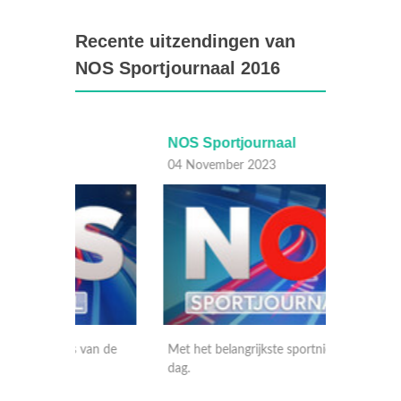
Recente uitzendingen van
NOS Sportjournaal 2016
NOS Sportjournaal
NOS S
04 November 2023
03 Nov
van de
Met het belangrijkste sportnieuws van de
Met het
dag.
dag.