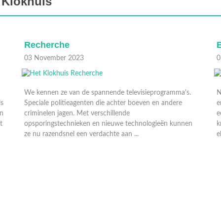
 Klokhuis
Bot
01 November 2023
e spannende televisieprogramma's.
Nizar gaat met zijn skelet na
nten die achter boeven en andere
en Erik-Jan. Wat is bot eigenli
t verschillende
een bot breekt? Met een beet
en en nieuwe technologieën kunnen
krijgen de artsen de meeste 
 verdachte aan ...
elkaar. I ...