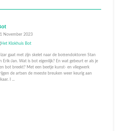
Tropisch regenwoud
31 Oktober 2023
ar de bottendoktoren Stan
jk? En wat gebeurt er als je
je kunst- en vliegwerk
breuken weer keurig aan
Wat is een tropisch regenwoud eigenlij
heel veel en maar liefst de helft van al
leeft in het tropisch regenwoud. Burge