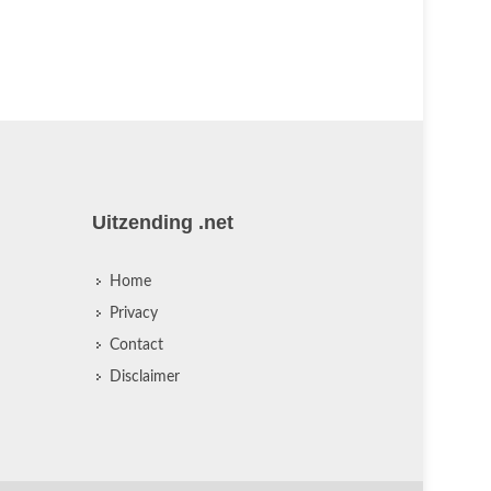
nagemaakt tropisch regenwoud. Janou
kijkje. Wa ...
Uitzending .net
Home
Privacy
Contact
Disclaimer