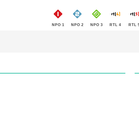
NPO 1
NPO 2
NPO 3
RTL 4
RTL 