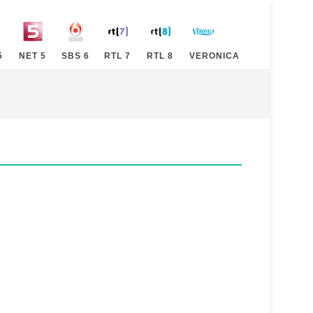
5
NET 5
SBS 6
RTL 7
RTL 8
VERONICA