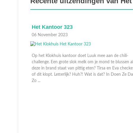
Recente uitzendingen van Het
toor 323
Recherche
ber 2023
03 November 2023
khuis kantoor doet Luuk mee aan de chili-
We kennen ze van d
 Een grote slok melk om je mond te blussen als
Speciale politieage
and staat van pittig eten? Tirsa en Eva checken
criminelen jagen. Me
t. Letterlijk? Huh?! Wat is dat? In Doen Ze Dat
opsporingstechniek
ze nu razendsnel een