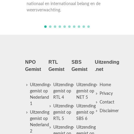
nternationaal belang en de
nationaal en internationaal belang e
ting.
weersverwachting.
NPO
RTL
SBS
Uitzending
Gemist
Gemist
Gemist
.net
Uitzending
Uitzending
Uitzending
Home
gemist op
gemist op
gemist op
Privacy
Nederland
RTL 4
NET 5
Contact
1
Uitzending
Uitzending
Disclaimer
Uitzending
gemist op
gemist op
gemist op
RTL 5
SBS 6
Nederland
Uitzending
Uitzending
2
gemist op
gemist op