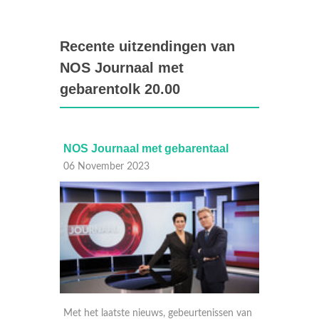
Recente uitzendingen van
NOS Journaal met
gebarentolk 20.00
al met gebarentaal
NOS Journaal met gebarentaa
 2023
05 November 2023
e nieuws, gebeurtenissen van
Met het laatste nieuws, gebeurteniss