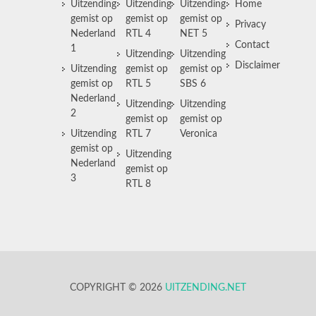
Uitzending
Uitzending
Uitzending
Home
gemist op
gemist op
gemist op
Privacy
Nederland
RTL 4
NET 5
Contact
1
Uitzending
Uitzending
Disclaimer
Uitzending
gemist op
gemist op
gemist op
RTL 5
SBS 6
Nederland
Uitzending
Uitzending
2
gemist op
gemist op
Uitzending
RTL 7
Veronica
gemist op
Uitzending
Nederland
gemist op
3
RTL 8
COPYRIGHT © 2026
UITZENDING.NET