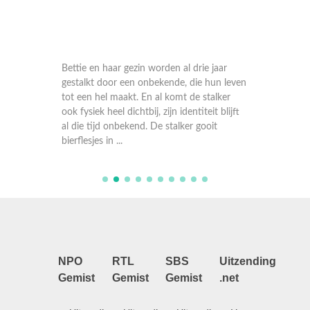
r de 21-
Bettie en haar gezin worden al drie jaar
Volkzan
st heeft
gestalkt door een onbekende, die hun leven
enkele j
ar
tot een hel maakt. En al komt de stalker
Deze ge
 wel dat
ook fysiek heel dichtbij, zijn identiteit blijft
onwaarh
. De
al die tijd onbekend. De stalker gooit
het stur
bierflesjes in ...
vrouw e
NPO
RTL
SBS
Uitzending
Gemist
Gemist
Gemist
.net