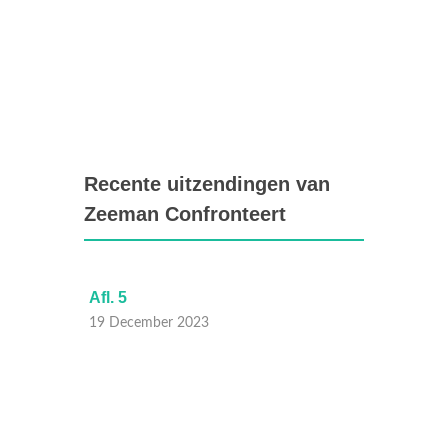
Recente uitzendingen van
Zeeman Confronteert
Afl. 5
Afl. 3
19 December 2023
05 Dec