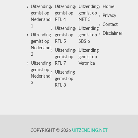
Uitzending
Uitzending
Uitzending
Home
gemist op
gemist op
gemist op
Privacy
Nederland
RTL 4
NET 5
Contact
1
Uitzending
Uitzending
Disclaimer
Uitzending
gemist op
gemist op
gemist op
RTL 5
SBS 6
Nederland
Uitzending
Uitzending
2
gemist op
gemist op
Uitzending
RTL 7
Veronica
gemist op
Uitzending
Nederland
gemist op
3
RTL 8
COPYRIGHT © 2026
UITZENDING.NET