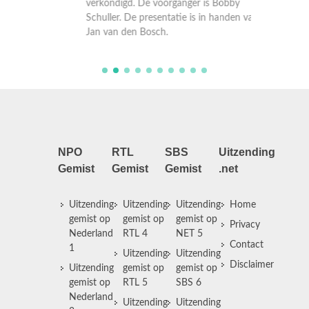
verkondigd. De voorganger is Bobby
verkond
n van
Schuller. De presentatie is in handen van
Schuller
Jan van den Bosch.
Jan van
NPO
RTL
SBS
Uitzending
Gemist
Gemist
Gemist
.net
Uitzending
Uitzending
Uitzending
Home
gemist op
gemist op
gemist op
Privacy
Nederland
RTL 4
NET 5
Contact
1
Uitzending
Uitzending
Disclaimer
Uitzending
gemist op
gemist op
gemist op
RTL 5
SBS 6
Nederland
Uitzending
Uitzending