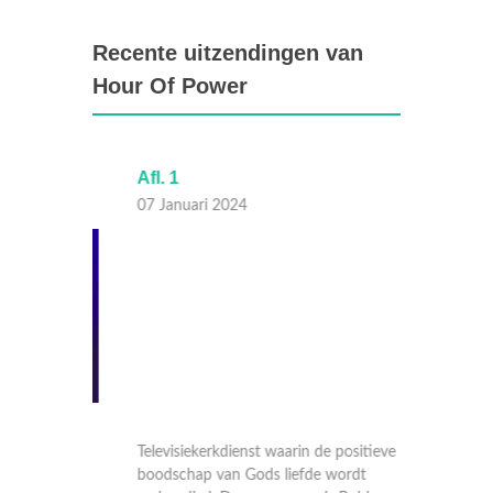
Recente uitzendingen van
Hour Of Power
Afl. 1
Afl. 55
07 Januari 2024
31 Dec
eve
Televisiekerkdienst waarin de positieve
Televisi
boodschap van Gods liefde wordt
boodsch
y