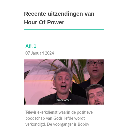
Recente uitzendingen van
Hour Of Power
Afl. 1
Afl. 55
07 Januari 2024
31 Dec
eve
Televisiekerkdienst waarin de positieve
Televisi
boodschap van Gods liefde wordt
boodsch
y
verkondigd. De voorganger is Bobby