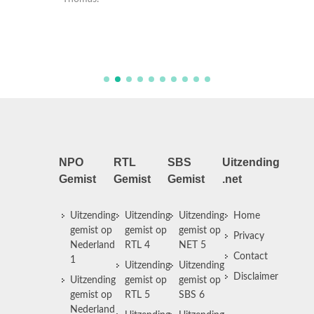
hoort d
heeft me
NPO
RTL
SBS
Uitzending
Gemist
Gemist
Gemist
.net
Uitzending
Uitzending
Uitzending
Home
gemist op
gemist op
gemist op
Privacy
Nederland
RTL 4
NET 5
Contact
1
Uitzending
Uitzending
Disclaimer
Uitzending
gemist op
gemist op
gemist op
RTL 5
SBS 6
Nederland