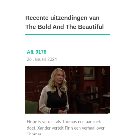
Recente uitzendingen van
The Bold And The Beautiful
Afl. 9178
Afl. 9
26 Januari 2024
25 Janu
eactie
Hope is verrast als Thomas een aanzoek
Finn ne
doet. Xander vertelt Finn een verhaal over
rebelse 
aar
Thomas.