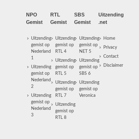
NPO
RTL
SBS
Uitzending
Gemist
Gemist
Gemist
.net
Uitzending
Uitzending
Uitzending
Home
gemist op
gemist op
gemist op
Privacy
Nederland
RTL 4
NET 5
Contact
1
Uitzending
Uitzending
Disclaimer
Uitzending
gemist op
gemist op
gemist op
RTL 5
SBS 6
Nederland
Uitzending
Uitzending
2
gemist op
gemist op
Uitzending
RTL 7
Veronica
gemist op
Uitzending
Nederland
gemist op
3
RTL 8