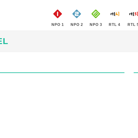
NPO 1
NPO 2
NPO 3
RTL 4
RTL 
EL