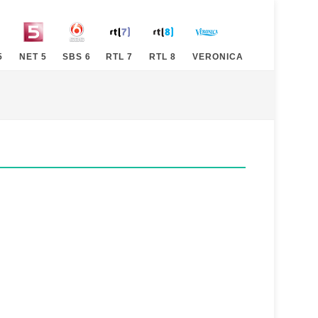
5
NET 5
SBS 6
RTL 7
RTL 8
VERONICA