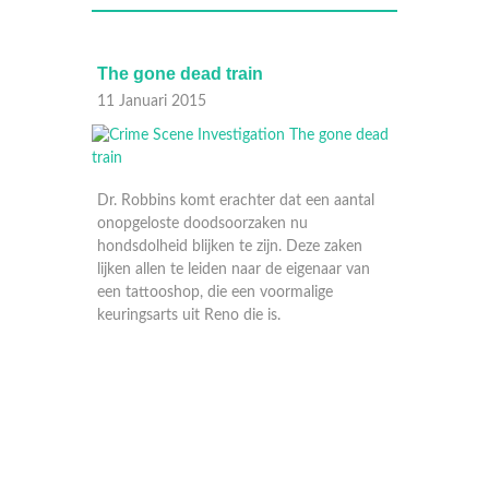
The gone dead train
If I ha
11 Januari 2015
11 Janu
Dr. Robbins komt erachter dat een aantal
onopgeloste doodsoorzaken nu
hondsdolheid blijken te zijn. Deze zaken
lijken allen te leiden naar de eigenaar van
een tattooshop, die een voormalige
keuringsarts uit Reno die is.
aantal
Een zaa
heropen
aken
geleden
r van
de bewi