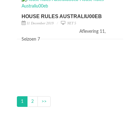
HOUSE RULES AUSTRALIU00EB
11 December 2019
NET 5
Aflevering 11,
Seizoen 7
1
2
>>