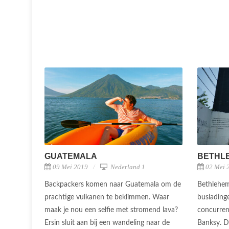
GUATEMALA
BETHL
09 Mei 2019
Nederland 1
02 Mei 
Backpackers komen naar Guatemala om de
Bethlehem
prachtige vulkanen te beklimmen. Waar
busladinge
maak je nou een selfie met stromend lava?
concurren
Ersin sluit aan bij een wandeling naar de
Banksy. D