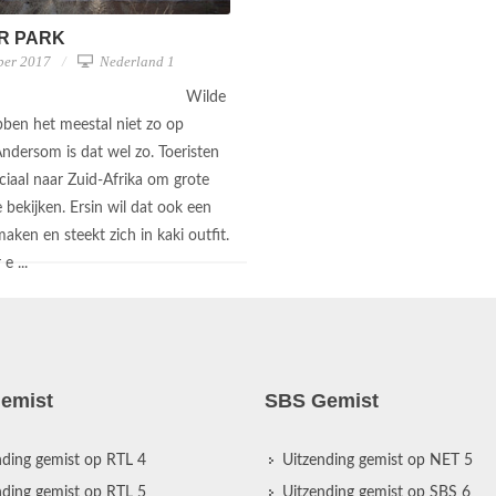
R PARK
ber 2017
Nederland 1
Wilde
bben het meestal niet zo op
ndersom is dat wel zo. Toeristen
ciaal naar Zuid-Afrika om grote
 bekijken. Ersin wil dat ook een
ken en steekt zich in kaki outfit.
 e ...
emist
SBS Gemist
nding gemist op RTL 4
Uitzending gemist op NET 5
nding gemist op RTL 5
Uitzending gemist op SBS 6