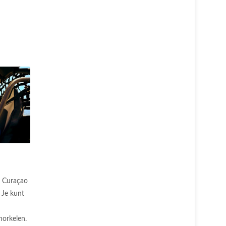
Curaçao
. Je kunt
norkelen.