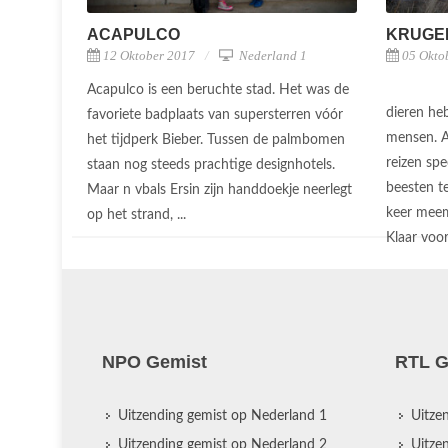
ACAPULCO
KRUGE
12 Oktober 2017
Nederland 1
05 Okto
Acapulco is een beruchte stad. Het was de
dieren he
favoriete badplaats van supersterren vóór
mensen. A
het tijdperk Bieber. Tussen de palmbomen
reizen spe
staan nog steeds prachtige designhotels.
beesten te
Maar n vbals Ersin zijn handdoekje neerlegt
keer meema
op het strand, ...
Klaar voor
NPO Gemist
RTL G
Uitzending gemist op Nederland 1
Uitze
Uitzending gemist op Nederland 2
Uitze