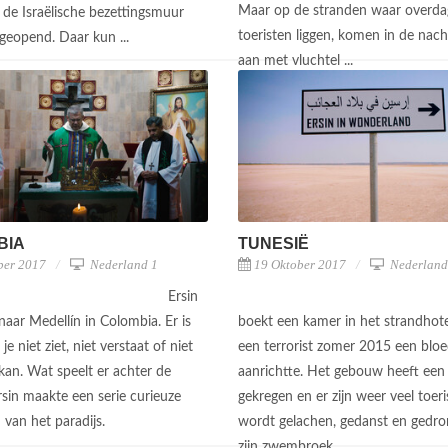
Maar op de stranden waar overda
 de Israëlische bezettingsmuur
toeristen liggen, komen in de nach
 geopend. Daar kun ...
aan met vluchtel ...
BIA
TUNESIË
ber 2017
Nederland 1
19 Oktober 2017
Nederland
Ersin
t naar Medellín in Colombia. Er is
boekt een kamer in het strandhot
je niet ziet, niet verstaat of niet
een terrorist zomer 2015 een blo
kan. Wat speelt er achter de
aanrichtte. Het gebouw heeft een l
rsin maakte een serie curieuze
gekregen en er zijn weer veel toeri
 van het paradijs.
wordt gelachen, gedanst en gedro
zijn zwembroek ...