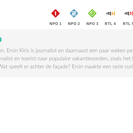
NPO 1
NPO 2
NPO 3
RTL 4
RTL 
D
Ersin Kiris is journalist en daarnaast een paar weken per 
rnalist en toerist naar populaire vakantieoorden, zoals het
. Wat speelt er achter de façade? Ersin maakte een serie cur