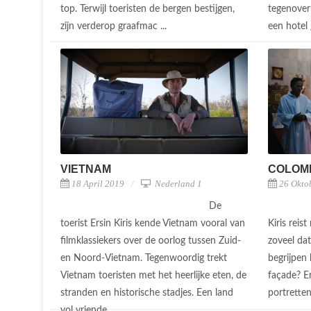
top. Terwijl toeristen de bergen bestijgen,
tegenover
zijn verderop graafmac ...
een hotel
VIETNAM
COLOM
18 April 2019
Nederland 1
26 Okto
De
toerist Ersin Kiris kende Vietnam vooral van
Kiris reis
filmklassiekers over de oorlog tussen Zuid-
zoveel dat 
en Noord-Vietnam. Tegenwoordig trekt
begrijpen 
Vietnam toeristen met het heerlijke eten, de
façade? E
stranden en historische stadjes. Een land
portretten
vol vriende ...