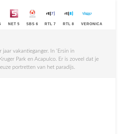
5
NET 5
SBS 6
RTL 7
RTL 8
VERONICA
jaar vakantieganger. In 'Ersin in
 Kruger Park en Acapulco. Er is zoveel dat je
ieuze portretten van het paradijs.