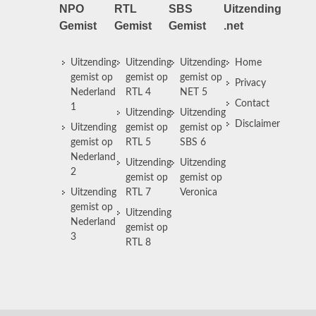
NPO
RTL
SBS
Uitzending
Gemist
Gemist
Gemist
.net
Uitzending
Uitzending
Uitzending
Home
gemist op
gemist op
gemist op
Privacy
Nederland
RTL 4
NET 5
Contact
1
Uitzending
Uitzending
Disclaimer
Uitzending
gemist op
gemist op
gemist op
RTL 5
SBS 6
Nederland
Uitzending
Uitzending
2
gemist op
gemist op
Uitzending
RTL 7
Veronica
gemist op
Uitzending
Nederland
gemist op
3
RTL 8