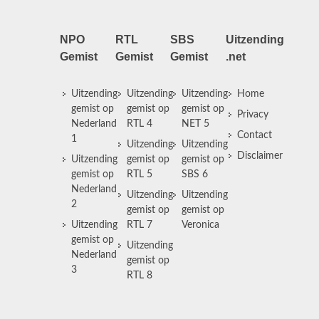
NPO
RTL
SBS
Uitzending
Gemist
Gemist
Gemist
.net
Uitzending
Uitzending
Uitzending
Home
gemist op
gemist op
gemist op
Privacy
Nederland
RTL 4
NET 5
Contact
1
Uitzending
Uitzending
Disclaimer
Uitzending
gemist op
gemist op
gemist op
RTL 5
SBS 6
Nederland
Uitzending
Uitzending
2
gemist op
gemist op
Uitzending
RTL 7
Veronica
gemist op
Uitzending
Nederland
gemist op
3
RTL 8