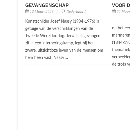
GEVANGENSCHAP
VOOR D
12 Maart 2023
Nederland 1
05 Maar
Kunstschilder Josef Nassy (1904-1976) is
op het eer
getuige van de verschrikkingen van de
marmeren
Tweede Wereldoorlog. Terwijl hij gevangen
(1844-190
zit in een interneringskamp, legt hij het
thematiek 
zware, uitzichtloze leven van de mensen om
verbeelden
hem heen vast. Nassy ...
de trots v