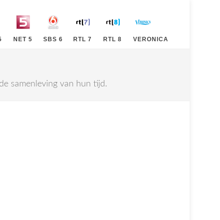
5
NET 5
SBS 6
RTL 7
RTL 8
VERONICA
 de samenleving van hun tijd.