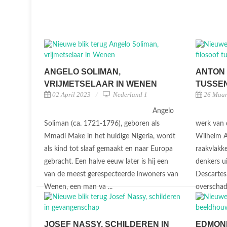
ANGELO SOLIMAN,
ANTON 
VRIJMETSELAAR IN WENEN
TUSSEN
02 April 2023
Nederland 1
26 Maar
Angelo
Soliman (ca. 1721-1796), geboren als
werk van 
Mmadi Make in het huidige Nigeria, wordt
Wilhelm A
als kind tot slaaf gemaakt en naar Europa
raakvlakk
gebracht. Een halve eeuw later is hij een
denkers uit
van de meest gerespecteerde inwoners van
Descartes.
Wenen, een man va ...
overschadu
JOSEF NASSY, SCHILDEREN IN
EDMONI