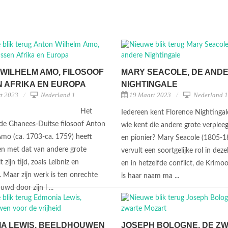
WILHELM AMO, FILOSOOF
MARY SEACOLE, DE AND
 AFRIKA EN EUROPA
NIGHTINGALE
t 2023
Nederland 1
19 Maart 2023
Nederland 1
Het
Iedereen kent Florence Nightingal
de Ghanees-Duitse filosoof Anton
wie kent die andere grote verplee
mo (ca. 1703-ca. 1759) heeft
en pionier? Mary Seacole (1805-1
en met dat van andere grote
vervult een soortgelijke rol in dezel
 zijn tijd, zoals Leibniz en
en in hetzelfde conflict, de Krimoo
 Maar zijn werk is ten onrechte
is haar naam ma ...
wd door zijn l ...
A LEWIS, BEELDHOUWEN
JOSEPH BOLOGNE, DE Z