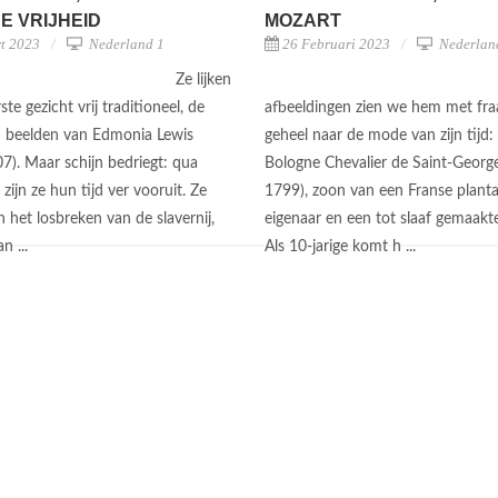
E VRIJHEID
MOZART
t 2023
Nederland 1
26 Februari 2023
Nederlan
Ze lijken
ste gezicht vrij traditioneel, de
afbeeldingen zien we hem met fraa
 beelden van Edmonia Lewis
geheel naar de mode van zijn tijd:
7). Maar schijn bedriegt: qua
Bologne Chevalier de Saint-Georg
zijn ze hun tijd ver vooruit. Ze
1799), zoon van een Franse plant
 het losbreken van de slavernij,
eigenaar en een tot slaaf gemaakt
an ...
Als 10-jarige komt h ...