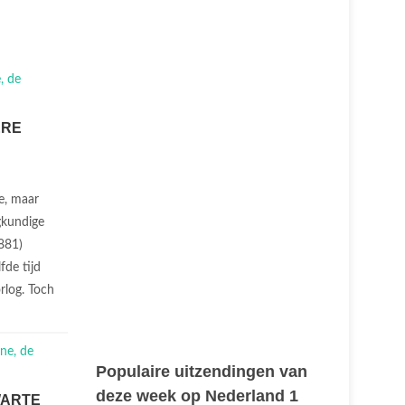
ERE
e, maar
gkundige
881)
fde tijd
rlog. Toch
Populaire uitzendingen van
deze week op Nederland 1
WARTE