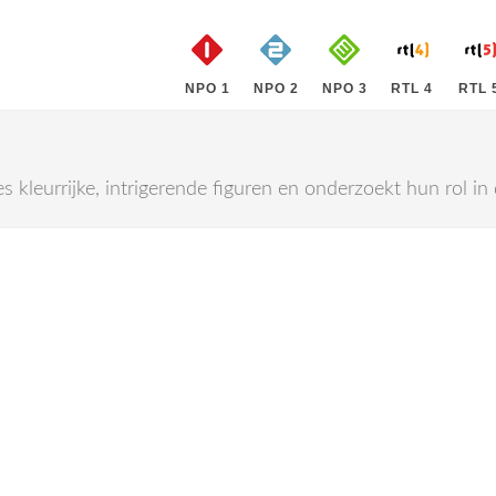
NPO 1
NPO 2
NPO 3
RTL 4
RTL 
es kleurrijke, intrigerende figuren en onderzoekt hun rol in