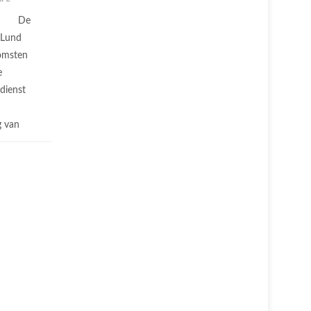
De
 Lund
omsten
e
dienst
g van