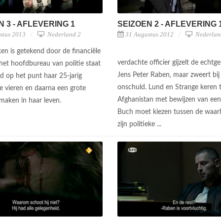
N 3 - AFLEVERING 1
SEIZOEN 2 - AFLEVERING 
stus 2013
Nederland 2
31 Augustus 2012
Nederlan
n is getekend door de financiële
verdachte officier gijzelt de echtg
 het hoofdbureau van politie staat
Jens Peter Raben, maar zweert bij 
d op het punt haar 25-jarig
onschuld. Lund en Strange keren t
te vieren en daarna een grote
Afghanistan met bewijzen van een
 maken in haar leven.
Buch moet kiezen tussen de waar
zijn politieke ...