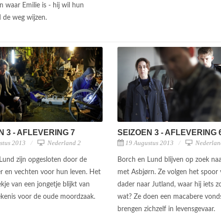
n waar Emilie is - hij wil hun
d de weg wijzen.
N 3 - AFLEVERING 7
SEIZOEN 3 - AFLEVERING 
stus 2013
Nederland 2
19 Augustus 2013
Nederlan
Lund zijn opgesloten door de
Borch en Lund blijven op zoek naa
r en vechten voor hun leven. Het
met Asbjørn. Ze volgen het spoor
kje van een jongetje blijkt van
dader naar Jutland, waar hij iets z
ekenis voor de oude moordzaak.
wat? Ze doen een macabere vond
brengen zichzelf in levensgevaar.