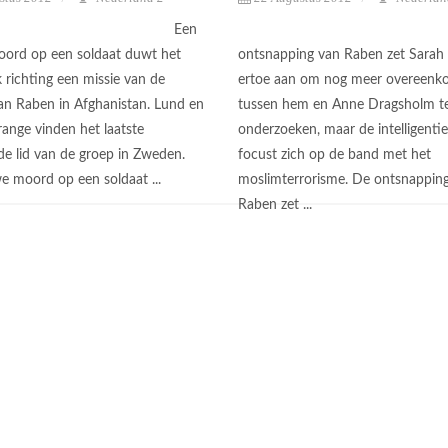
Een
ord op een soldaat duwt het
ontsnapping van Raben zet Sarah
 richting een missie van de
ertoe aan om nog meer overeenk
an Raben in Afghanistan. Lund en
tussen hem en Anne Dragsholm t
range vinden het laatste
onderzoeken, maar de intelligentie
de lid van de groep in Zweden.
focust zich op de band met het
e moord op een soldaat ...
moslimterrorisme. De ontsnappin
Raben zet ...