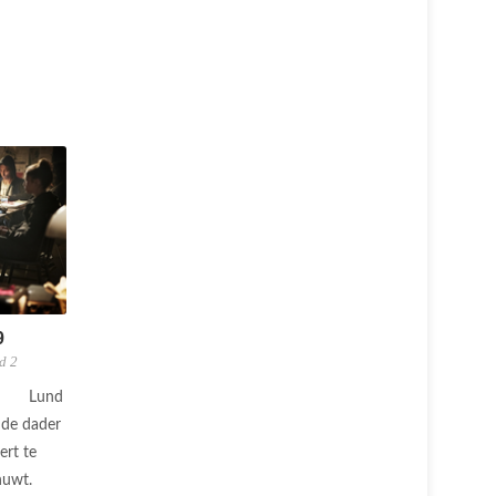
9
d 2
Lund
 de dader
ert te
chuwt.