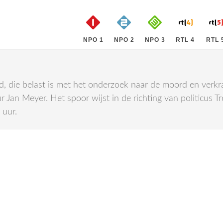
NPO 1
NPO 2
NPO 3
RTL 4
RTL 
d, die belast is met het onderzoek naar de moord en verkr
r Jan Meyer. Het spoor wijst in de richting van politicus 
 uur.