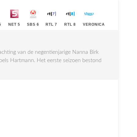
5
NET 5
SBS 6
RTL 7
RTL 8
VERONICA
achting van de negentienjarige Nanna Birk
Troels Hartmann. Het eerste seizoen bestond