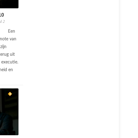
10
d 2
Een
enote van
zijn
erug uit
 executie.
heid en