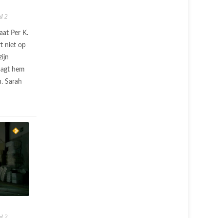
d 2
aat Per K.
t niet op
ijn
raagt hem
. Sarah
d 2