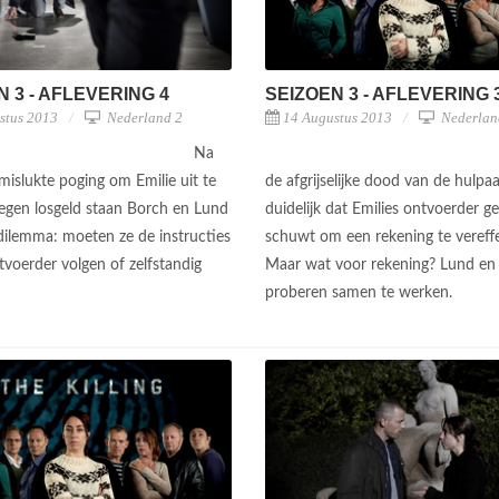
N 3 - AFLEVERING 4
SEIZOEN 3 - AFLEVERING 
stus 2013
Nederland 2
14 Augustus 2013
Nederlan
Na
mislukte poging om Emilie uit te
de afgrijselijke dood van de hulpaa
tegen losgeld staan Borch en Lund
duidelijk dat Emilies ontvoerder g
dilemma: moeten ze de instructies
schuwt om een rekening te vereff
tvoerder volgen of zelfstandig
Maar wat voor rekening? Lund en
?
proberen samen te werken.