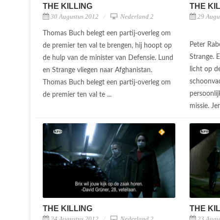
THE KILLING
THE KI
30 Augustus 2012
Nederland 2
29 Augu
Thomas Buch belegt een partij-overleg om
Peter Rab
de premier ten val te brengen, hij hoopt op
Strange. 
de hulp van de minister van Defensie. Lund
licht op d
en Strange vliegen naar Afghanistan.
schoonvad
Thomas Buch belegt een partij-overleg om
persoonli
de premier ten val te ...
missie. Je
THE KILLING
THE KI
24 Augustus 2012
Nederland 2
23 Augu