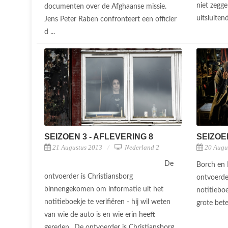
niet zegge
documenten over de Afghaanse missie.
uitsluiten
Jens Peter Raben confronteert een officier
d ...
SEIZOEN 3 - AFLEVERING 8
SEIZOE
21 Augustus 2013
Nederland 2
20 Augu
De
Borch en 
ontvoerder is Christiansborg
ontvoerde
binnengekomen om informatie uit het
notitieboe
notitieboekje te verifiëren - hij wil weten
grote bet
van wie de auto is en wie erin heeft
gereden. .De ontvoerder is Christiansborg