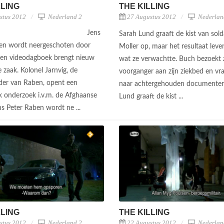
LLING
THE KILLING
stus 2012
Nederland 2
27 Augustus 2012
Nederlan
Jens
Sarah Lund graaft de kist van sold
en wordt neergeschoten door
Moller op, maar het resultaat lever
Een videodagboek brengt nieuw
wat ze verwachtte. Buch bezoekt z
e zaak. Kolonel Jarnvig, de
voorganger aan zijn ziekbed en v
er van Raben, opent een
naar achtergehouden documenten
jk onderzoek i.v.m. de Afghaanse
Lund graaft de kist ...
ns Peter Raben wordt ne ...
LLING
THE KILLING
stus 2012
Nederland 2
22 Augustus 2012
Nederlan