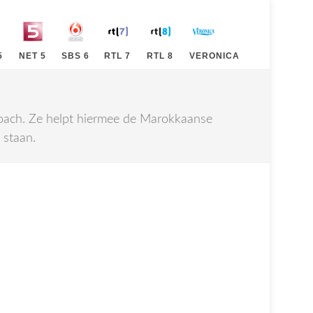
5
NET 5
SBS 6
RTL 7
RTL 8
VERONICA
 Coach. Ze helpt hiermee de Marokkaanse
 staan.