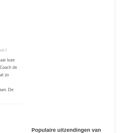
nd 3
aar luxe
 Coach de
at zo
taan. De
Populaire uitzendingen van