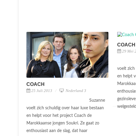
COACH
29 Mei 
voelt zich
en helpt 
COACH
Marokkaan
25 Juli 2013
Nederland 3
enthousias
gezinslev
Suzanne
welgesteld
voelt zich schuldig over haar luxe bestaan
en helpt voor het project Coach de
Marokkaanse jongen Soukri. Ze gaat zo
enthousiast aan de slag, dat haar