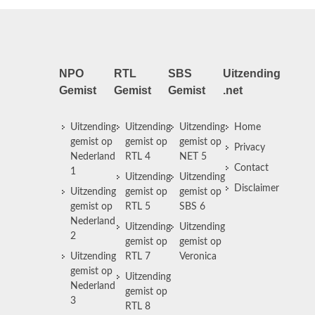
NPO
RTL
SBS
Uitzending
Gemist
Gemist
Gemist
.net
Uitzending
Uitzending
Uitzending
Home
gemist op
gemist op
gemist op
Privacy
Nederland
RTL 4
NET 5
Contact
1
Uitzending
Uitzending
Disclaimer
Uitzending
gemist op
gemist op
gemist op
RTL 5
SBS 6
Nederland
Uitzending
Uitzending
2
gemist op
gemist op
Uitzending
RTL 7
Veronica
gemist op
Uitzending
Nederland
gemist op
3
RTL 8