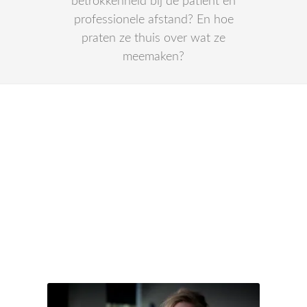
betrokkenheid bij de patiënt en
professionele afstand? En hoe
praten ze thuis over wat ze
meemaken?