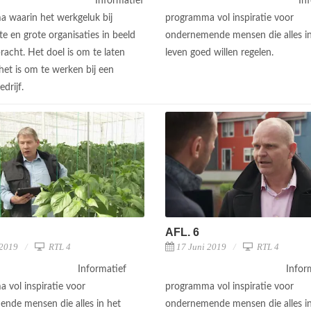
Informatief
In
 waarin het werkgeluk bij
programma vol inspiratie voor
e en grote organisaties in beeld
ondernemende mensen die alles in
racht. Het doel is om te laten
leven goed willen regelen.
het is om te werken bij een
edrijf.
AFL. 6
 2019
RTL 4
17 Juni 2019
RTL 4
Informatief
Infor
 vol inspiratie voor
programma vol inspiratie voor
nde mensen die alles in het
ondernemende mensen die alles in