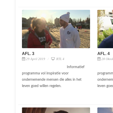
AFL. 3
AFL. 4
29 April 2019
RTL 4
28 Okto
Informatief
programma vol inspiratie voor
programma
ondernemende mensen die alles in het
onderneme
leven goed willen regelen.
leven goed