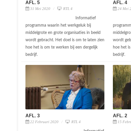
AFL. 5
AFL. 4
31 Mei 2020
RTL 4
24 Mei 
Informatief
programma waarin het werkgeluk bij
programma
middelgrote en grote organisaties in beeld
middelgrot
wordt gebracht. Het doel is om te laten zien
wordt gebr
hoe het is om te werken bij een dergelijk
hoe het is
bedrijf.
bedrijf.
AFL. 3
AFL. 2
22 Februari 2020
RTL 4
15 Febr