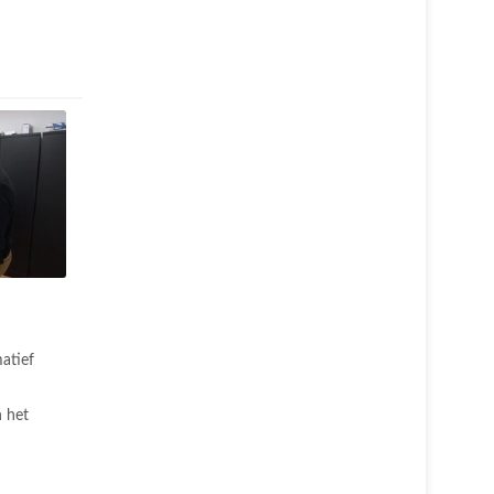
atief
 het