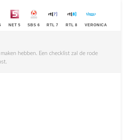
5
NET 5
SBS 6
RTL 7
RTL 8
VERONICA
maken hebben. Een checklist zal de rode
st.