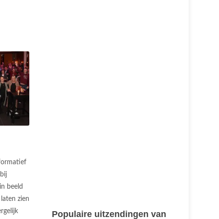
formatief
bij
in beeld
laten zien
rgelijk
Populaire uitzendingen van