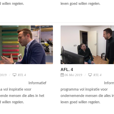
 willen regelen.
leven goed willen regelen.
AFL. 4
 2019
RTL 4
06 Mei 2019
RTL 4
Informatief
Inform
 vol inspiratie voor
programma vol inspiratie voor
nde mensen die alles in het
ondernemende mensen die alles in
 willen regelen.
leven goed willen regelen.