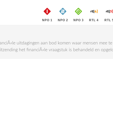
NPO 1
NPO 2
NPO 3
RTL 4
RTL 
nanciÃ«le uitdagingen aan bod komen waar mensen mee te 
tzending het financiÃ«le vraagstuk is behandeld en opgelo