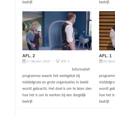
bedrijf.
bedrijf.
AFL. 2
AFL. 1
11 Oktober 2020
RTL 4
04 Okto
Informatief
programma waarin het werkgeluk bij
programma
middelgrote en grote organisaties in beeld
middelgrot
wordt gebracht. Het doel is om te laten zien
wordt gebr
hoe het is om te werken bij een dergelijk
hoe het is
bedrijf.
bedrijf.