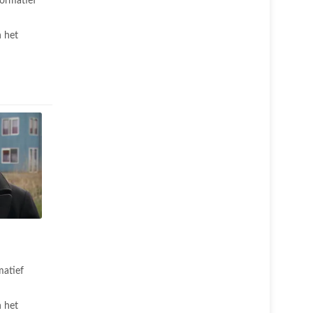
formatief
 het
matief
 het