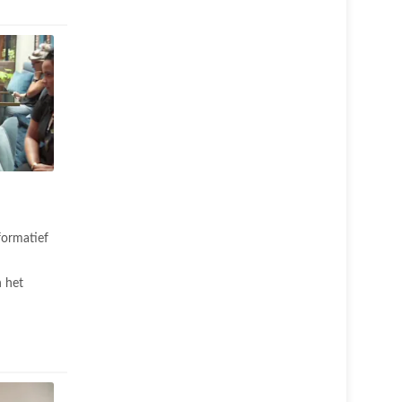
formatief
 het