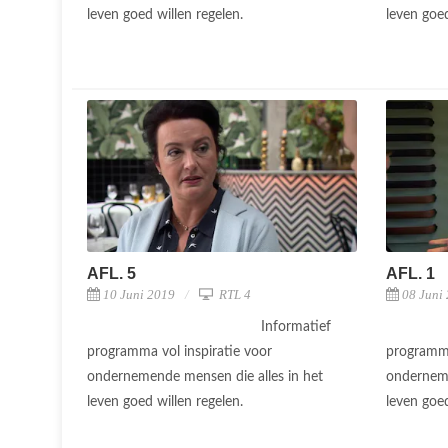
leven goed willen regelen.
leven goed
AFL. 5
AFL. 1
10 Juni 2019
RTL 4
08 Juni
Informatief
programma vol inspiratie voor
programma
ondernemende mensen die alles in het
onderneme
leven goed willen regelen.
leven goed