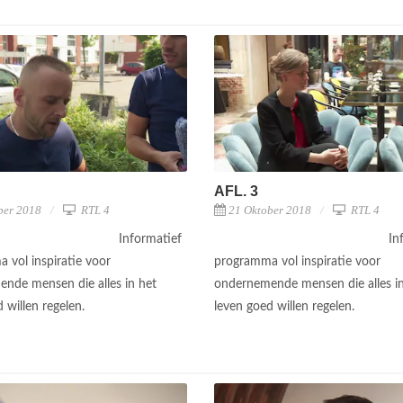
AFL. 3
ber 2018
RTL 4
21 Oktober 2018
RTL 4
Informatief
In
 vol inspiratie voor
programma vol inspiratie voor
nde mensen die alles in het
ondernemende mensen die alles in
 willen regelen.
leven goed willen regelen.