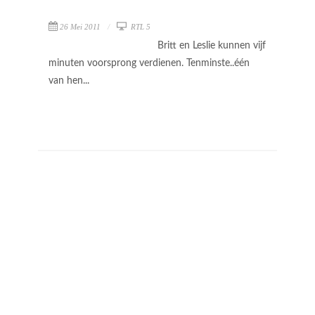
26 Mei 2011
RTL 5
Britt en Leslie kunnen vijf
minuten voorsprong verdienen. Tenminste..één
van hen...