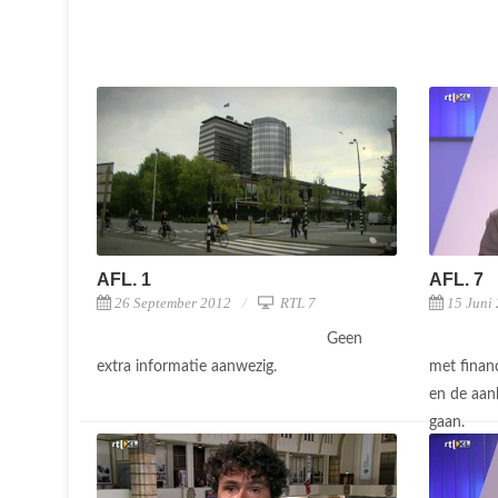
AFL. 1
AFL. 7
26 September 2012
RTL 7
15 Juni
Geen
extra informatie aanwezig.
met financ
en de aan
gaan.