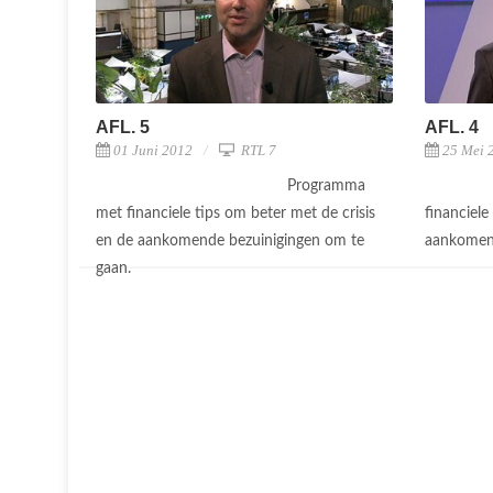
AFL. 5
AFL. 4
01 Juni 2012
RTL 7
25 Mei 
Programma
met financiele tips om beter met de crisis
financiele
en de aankomende bezuinigingen om te
aankomend
gaan.