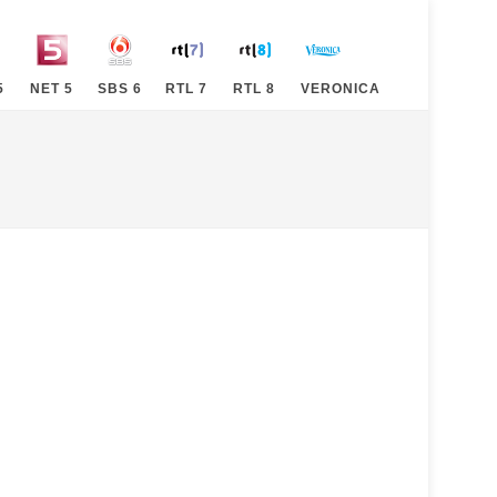
5
NET 5
SBS 6
RTL 7
RTL 8
VERONICA