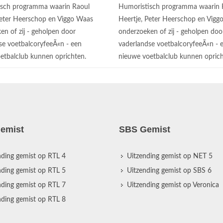
isch programma waarin Raoul
Humoristisch programma waarin 
Peter Heerschop en Viggo Waas
Heertje, Peter Heerschop en Vigg
en of zij - geholpen door
onderzoeken of zij - geholpen doo
se voetbalcoryfeeÃ«n - een
vaderlandse voetbalcoryfeeÃ«n - 
etbalclub kunnen oprichten.
nieuwe voetbalclub kunnen opric
emist
SBS Gemist
nding gemist op RTL 4
Uitzending gemist op NET 5
nding gemist op RTL 5
Uitzending gemist op SBS 6
nding gemist op RTL 7
Uitzending gemist op Veronica
nding gemist op RTL 8