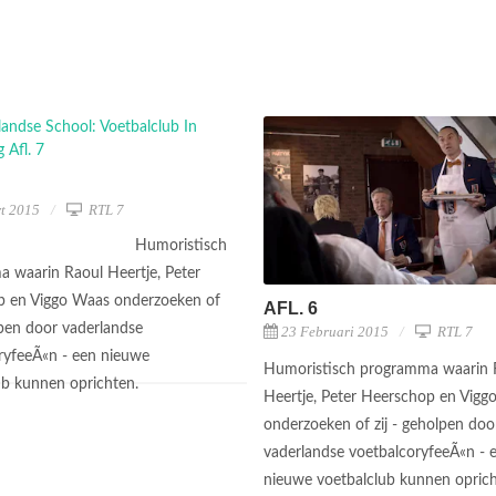
t 2015
RTL 7
Humoristisch
 waarin Raoul Heertje, Peter
 en Viggo Waas onderzoeken of
AFL. 6
lpen door vaderlandse
23 Februari 2015
RTL 7
ryfeeÃ«n - een nieuwe
Humoristisch programma waarin 
ub kunnen oprichten.
Heertje, Peter Heerschop en Vigg
onderzoeken of zij - geholpen doo
vaderlandse voetbalcoryfeeÃ«n - 
nieuwe voetbalclub kunnen opric