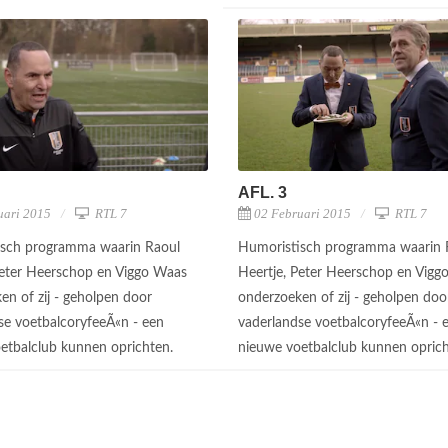
AFL. 3
uari 2015
RTL 7
02 Februari 2015
RTL 7
isch programma waarin Raoul
Humoristisch programma waarin 
Peter Heerschop en Viggo Waas
Heertje, Peter Heerschop en Vigg
en of zij - geholpen door
onderzoeken of zij - geholpen doo
se voetbalcoryfeeÃ«n - een
vaderlandse voetbalcoryfeeÃ«n - 
etbalclub kunnen oprichten.
nieuwe voetbalclub kunnen opric