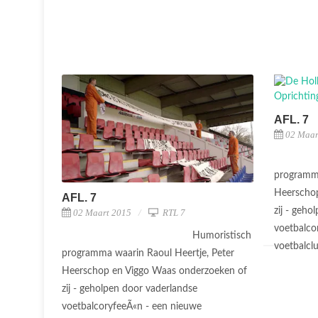
AFL. 7
02 Maar
programma
Heerschop
AFL. 7
zij - geho
02 Maart 2015
RTL 7
voetbalco
Humoristisch
voetbalcl
programma waarin Raoul Heertje, Peter
Heerschop en Viggo Waas onderzoeken of
zij - geholpen door vaderlandse
voetbalcoryfeeÃ«n - een nieuwe