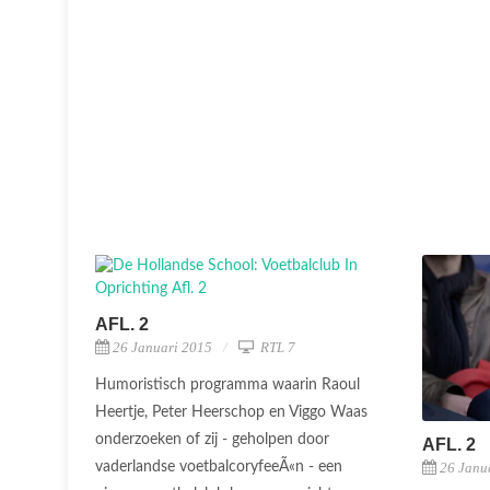
AFL. 2
26 Januari 2015
RTL 7
Humoristisch programma waarin Raoul
Heertje, Peter Heerschop en Viggo Waas
onderzoeken of zij - geholpen door
AFL. 2
vaderlandse voetbalcoryfeeÃ«n - een
26 Janu