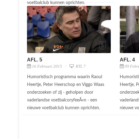
voetbalclub kunnen oprichten.
AFL. 5
AFL. 4
16 Februari 2015
RTL 7
09 Febr
Humoristisch programma waarin Raoul
Humorist
Heertje, Peter Heerschop en Viggo Waas
Heertje, 
onderzoeken of zij - geholpen door
onderzoek
vaderlandse voetbalcoryfeeÃ«n - een
vaderland
nieuwe voetbalclub kunnen oprichten.
nieuwe vo