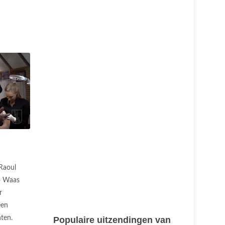
Raoul
o Waas
r
een
hten.
Populaire uitzendingen van