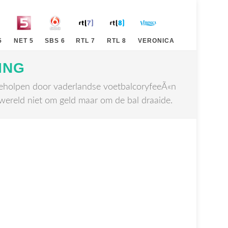
5
NET 5
SBS 6
RTL 7
RTL 8
VERONICA
ING
geholpen door vaderlandse voetbalcoryfeeÃ«n
wereld niet om geld maar om de bal draaide.