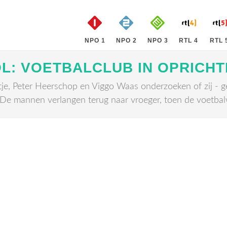
NPO 1
NPO 2
NPO 3
RTL 4
RTL 
L: VOETBALCLUB IN OPRICHT
e, Peter Heerschop en Viggo Waas onderzoeken of zij - 
De mannen verlangen terug naar vroeger, toen de voetbal