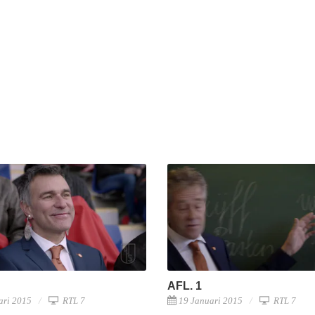
AFL. 1
ari 2015
RTL 7
19 Januari 2015
RTL 7