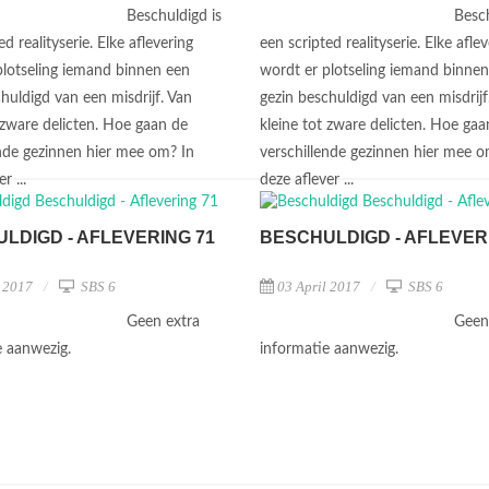
Beschuldigd is
Besch
ed realityserie. Elke aflevering
een scripted realityserie. Elke afle
plotseling iemand binnen een
wordt er plotseling iemand binne
huldigd van een misdrijf. Van
gezin beschuldigd van een misdrijf
 zware delicten. Hoe gaan de
kleine tot zware delicten. Hoe gaa
ende gezinnen hier mee om? In
verschillende gezinnen hier mee o
r ...
deze aflever ...
LDIGD - AFLEVERING 71
BESCHULDIGD - AFLEVER
l 2017
SBS 6
03 April 2017
SBS 6
Geen extra
Geen
e aanwezig.
informatie aanwezig.