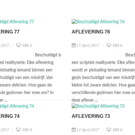
RING 77
AFLEVERING 76
l 2017
SBS 6
17 April 2017
SBS 6
Beschuldigd is
Besch
ed realityserie. Elke aflevering
een scripted realityserie. Elke afle
plotseling iemand binnen een
wordt er plotseling iemand binne
huldigd van een misdrijf. Van
gezin beschuldigd van een misdrijf
 zware delicten. Hoe gaan de
kleine tot zware delicten. Hoe gaa
ende gezinnen hier mee om? In
verschillende gezinnen hier mee o
r ...
deze aflever ...
RING 74
AFLEVERING 73
l 2017
SBS 6
12 April 2017
SBS 6