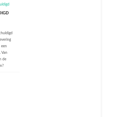
DIGD
chuldigd
levering
n een
. Van
n de
 om?