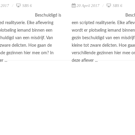
l 2017
SBS 6
20 April 2017
SBS 6
Beschuldigd is
Besch
ed realityserie. Elke aflevering
een scripted realityserie. Elke afle
plotseling iemand binnen een
wordt er plotseling iemand binne
huldigd van een misdrijf. Van
gezin beschuldigd van een misdrijf
 zware delicten. Hoe gaan de
kleine tot zware delicten. Hoe gaa
ende gezinnen hier mee om? In
verschillende gezinnen hier mee o
r ...
deze aflever ...