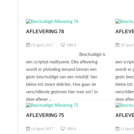
AFLEVERING 78
AFLEVE
19 April 2017
SBS 6
18 Apri
Beschuldigd is
een scripted realityserie. Elke aflevering
een script
wordt er plotseling iemand binnen een
wordt er 
gezin beschuldigd van een misdrijf. Van
gezin besc
kleine tot zware delicten. Hoe gaan de
kleine tot
verschillende gezinnen hier mee om? In
verschill
deze aflever ...
deze afleve
AFLEVERING 75
AFLEVE
14 April 2017
SBS 6
13 Apri