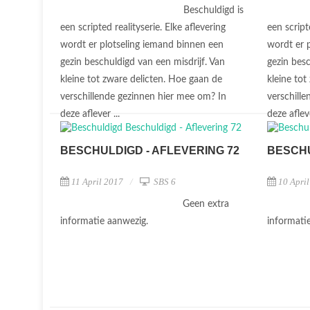
Beschuldigd is
een scripted realityserie. Elke aflevering
een script
wordt er plotseling iemand binnen een
wordt er 
gezin beschuldigd van een misdrijf. Van
gezin besc
kleine tot zware delicten. Hoe gaan de
kleine tot
verschillende gezinnen hier mee om? In
verschill
deze aflever ...
deze afleve
BESCHULDIGD - AFLEVERING 72
BESCHU
11 April 2017
SBS 6
10 Apri
Geen extra
informatie aanwezig.
informati