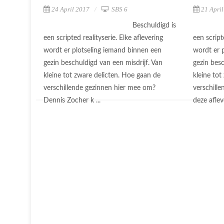
24 April 2017
SBS 6
21 Apri
Beschuldigd is
een scripted realityserie. Elke aflevering
een script
wordt er plotseling iemand binnen een
wordt er 
gezin beschuldigd van een misdrijf. Van
gezin besc
kleine tot zware delicten. Hoe gaan de
kleine tot
verschillende gezinnen hier mee om?
verschill
Dennis Zocher k ...
deze afleve