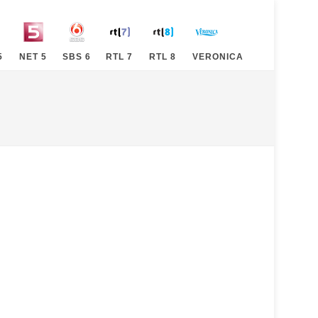
5
NET 5
SBS 6
RTL 7
RTL 8
VERONICA