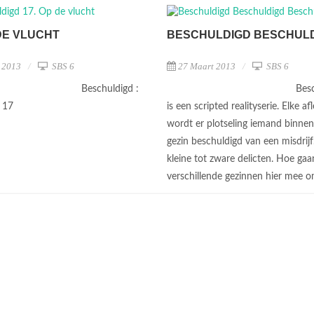
 DE VLUCHT
BESCHULDIGD BESCHUL
l 2013
SBS 6
27 Maart 2013
SBS 6
Beschuldigd :
Bes
g 17
is een scripted realityserie. Elke af
wordt er plotseling iemand binne
gezin beschuldigd van een misdrijf
kleine tot zware delicten. Hoe gaa
verschillende gezinnen hier mee