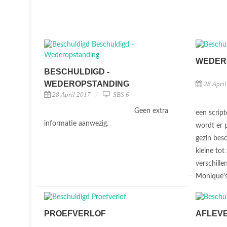
WEDER
BESCHULDIGD -
WEDEROPSTANDING
28 Apri
28 April 2017
SBS 6
Geen extra
een script
informatie aanwezig.
wordt er 
gezin besc
kleine tot
verschill
Monique's
PROEFVERLOF
AFLEVE