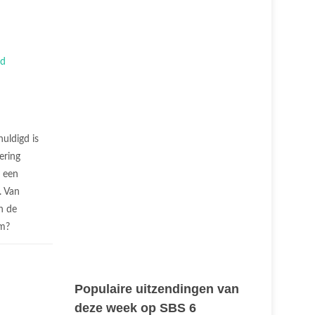
uldigd is
vering
n een
. Van
n de
om?
Populaire uitzendingen van
deze week op SBS 6