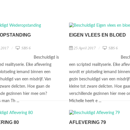
OPSTANDING
EIGEN VLEES EN BLOED
l 2017
SBS 6
25 April 2017
SBS 6
Beschuldigd is
Besch
ed realityserie. Elke aflevering
een scripted realityserie. Elke afle
plotseling iemand binnen een
wordt er plotseling iemand binne
huldigd van een misdrijf. Van
gezin beschuldigd van een misdrijf
 zware delicten. Hoe gaan de
kleine tot zware delicten. Hoe gaa
ende gezinnen hier mee om?
verschillende gezinnen hier mee 
 man Th ...
Michelle heeft e ...
RING 80
AFLEVERING 79